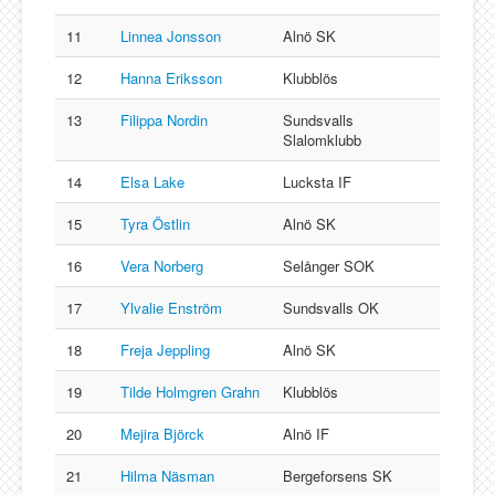
11
Linnea Jonsson
Alnö SK
12
Hanna Eriksson
Klubblös
13
Filippa Nordin
Sundsvalls
Slalomklubb
14
Elsa Lake
Lucksta IF
15
Tyra Östlin
Alnö SK
16
Vera Norberg
Selånger SOK
17
Ylvalie Enström
Sundsvalls OK
18
Freja Jeppling
Alnö SK
19
Tilde Holmgren Grahn
Klubblös
20
Mejira Björck
Alnö IF
21
Hilma Näsman
Bergeforsens SK