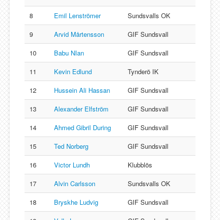
8
Emil Lenströmer
Sundsvalls OK
9
Arvid Mårtensson
GIF Sundsvall
10
Babu NIan
GIF Sundsvall
11
Kevin Edlund
Tynderö IK
12
Hussein Ali Hassan
GIF Sundsvall
13
Alexander Elfström
GIF Sundsvall
14
Ahmed Gibril During
GIF Sundsvall
15
Ted Norberg
GIF Sundsvall
16
Victor Lundh
Klubblös
17
Alvin Carlsson
Sundsvalls OK
18
Bryskhe Ludvig
GIF Sundsvall