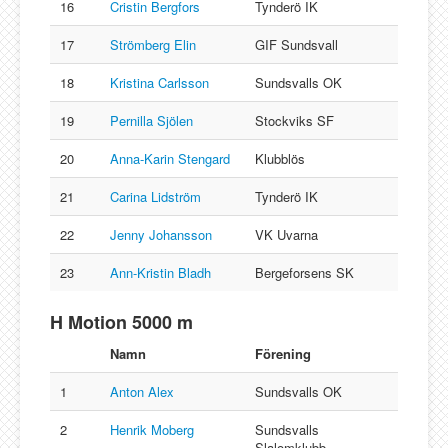
16
Cristin Bergfors
Tynderö IK
17
Strömberg Elin
GIF Sundsvall
18
Kristina Carlsson
Sundsvalls OK
19
Pernilla Sjölen
Stockviks SF
20
Anna-Karin Stengard
Klubblös
21
Carina Lidström
Tynderö IK
22
Jenny Johansson
VK Uvarna
23
Ann-Kristin Bladh
Bergeforsens SK
H Motion 5000 m
Namn
Förening
1
Anton Alex
Sundsvalls OK
2
Henrik Moberg
Sundsvalls
Slalomklubb