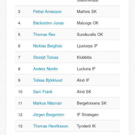
3
Petter Arnesson
Matfors SK
4
Bäckström Jonas
Malungs OK
5
Thomas Rex
Sundsvalls OK
6
Nicklas Bergfors
Ljustorps IF
7
Storsjö Tomas
Klubblös
8
Anders Nordin
Lucksta IF
9
Tobias Björklund
Alnö IF
10
Sam Frank
Alnö SK
11
Markus Näsman
Bergeforsens SK
12
Jörgen Bergström
IF Strategen
13
Thomas Henriksson
Tynderö IK