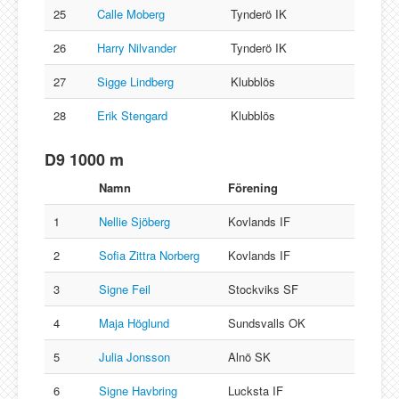
25
Calle Moberg
Tynderö IK
26
Harry Nilvander
Tynderö IK
27
Sigge Lindberg
Klubblös
28
Erik Stengard
Klubblös
D9 1000 m
Namn
Förening
1
Nellie Sjöberg
Kovlands IF
2
Sofia Zittra Norberg
Kovlands IF
3
Signe Feil
Stockviks SF
4
Maja Höglund
Sundsvalls OK
5
Julia Jonsson
Alnö SK
6
Signe Havbring
Lucksta IF