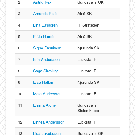
2
Astrid Rex
Sundsvalls OK
3
Amanda Pallin
Alnö SK
4
Lina Lundgren
IF Strategen
5
Frida Hamrin
Alnö SK
6
Signe Fannkvist
Njurunda SK
7
Elin Andersson
Lucksta IF
8
Saga Skövling
Lucksta IF
9
Elsa Hallén
Njurunda SK
10
Maja Andersson
Lucksta IF
11
Emma Aicher
Sundsvalls
Slalomklubb
12
Linnea Andersson
Lucksta IF
13
Lisa Jakobsson
Sundsvalls OK