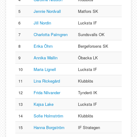
5
Jennie Nordvall
Matfors SK
6
Jill Nordin
Lucksta IF
7
Charlotta Palmgren
Sundsvalls OK
8
Erika Öhrn
Bergeforsens SK
9
Annika Wallin
Öbacka LK
10
Maria Lignell
Lucksta IF
11
Lina Rickegård
Klubblös
12
Frida Nilvander
Tynderö IK
13
Kajsa Lake
Lucksta IF
14
Sofie Holmström
Klubblös
15
Hanna Borgström
IF Strategen