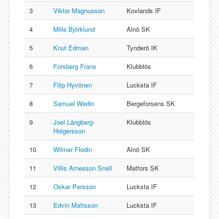
3
Viktor Magnusson
Kovlands IF
4
Mille Björklund
Alnö SK
5
Knut Edman
Tynderö IK
6
Forsberg Frans
Klubblös
7
Filip Hyvönen
Lucksta IF
8
Samuel Wedin
Bergeforsens SK
9
Joel Långberg-
Klubblös
Holgersson
10
Wilmer Flodin
Alnö SK
11
Villis Arnesson Snell
Matfors SK
12
Oskar Persson
Lucksta IF
13
Edvin Mattsson
Lucksta IF