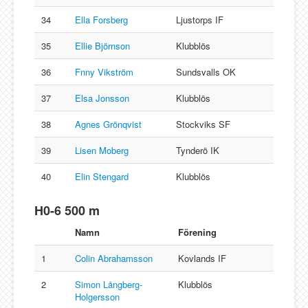
34
Ella Forsberg
Ljustorps IF
35
Ellie Björnson
Klubblös
36
Fnny Vikström
Sundsvalls OK
37
Elsa Jonsson
Klubblös
38
Agnes Grönqvist
Stockviks SF
39
Lisen Moberg
Tynderö IK
40
Elin Stengard
Klubblös
H0-6 500 m
Namn
Förening
1
Colin Abrahamsson
Kovlands IF
2
Simon Långberg-
Klubblös
Holgersson