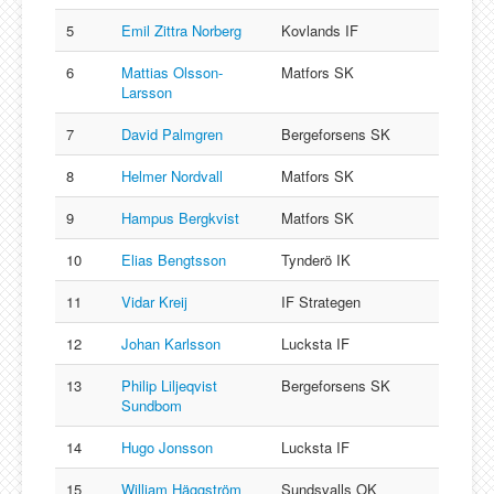
5
Emil Zittra Norberg
Kovlands IF
6
Mattias Olsson-
Matfors SK
Larsson
7
David Palmgren
Bergeforsens SK
8
Helmer Nordvall
Matfors SK
9
Hampus Bergkvist
Matfors SK
10
Elias Bengtsson
Tynderö IK
11
Vidar Kreij
IF Strategen
12
Johan Karlsson
Lucksta IF
13
Philip Liljeqvist
Bergeforsens SK
Sundbom
14
Hugo Jonsson
Lucksta IF
15
William Häggström
Sundsvalls OK