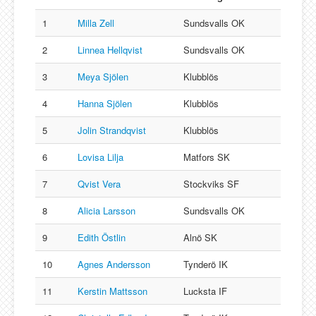
Lucksta IF
Matfors SK
1
Milla Zell
Sundsvalls OK
Njurunda SK
2
Linnea Hellqvist
Sundsvalls OK
Stockviks SF
3
Meya Sjölen
Klubblös
Sundsvalls OK
4
Hanna Sjölen
Klubblös
Gästbok
5
Jolin Strandqvist
Klubblös
6
Lovisa Lilja
Matfors SK
7
Qvist Vera
Stockviks SF
8
Alicia Larsson
Sundsvalls OK
9
Edith Östlin
Alnö SK
10
Agnes Andersson
Tynderö IK
11
Kerstin Mattsson
Lucksta IF