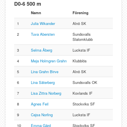
D0-6 500 m
Namn
Förening
1
Julia Wikander
Alnö SK
2
Tuva Abersten
Sundsvalls
Slalomklubb
3
Selma Åberg
Lucksta IF
4
Meja Holmgren Grahn
Klubblös
5
Lina Grahn Birve
Alnö SK
6
Lina Säterberg
Sundsvalls OK
7
Lisa Zittra Norberg
Kovlands IF
8
Agnes Feil
Stockviks SF
9
Cajsa Norling
Lucksta IF
10
Emma Gärd
Stockviks SF