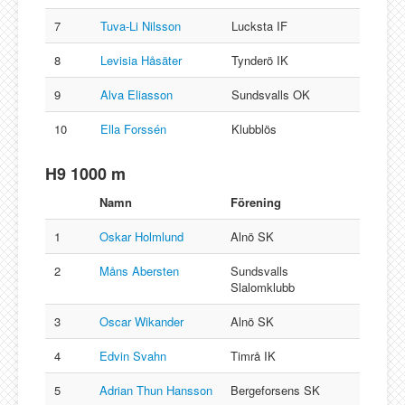
7
Tuva-Li Nilsson
Lucksta IF
8
Levisia Håsäter
Tynderö IK
9
Alva Eliasson
Sundsvalls OK
10
Ella Forssén
Klubblös
H9 1000 m
Namn
Förening
1
Oskar Holmlund
Alnö SK
2
Måns Abersten
Sundsvalls
Slalomklubb
3
Oscar Wikander
Alnö SK
4
Edvin Svahn
Timrå IK
5
Adrian Thun Hansson
Bergeforsens SK