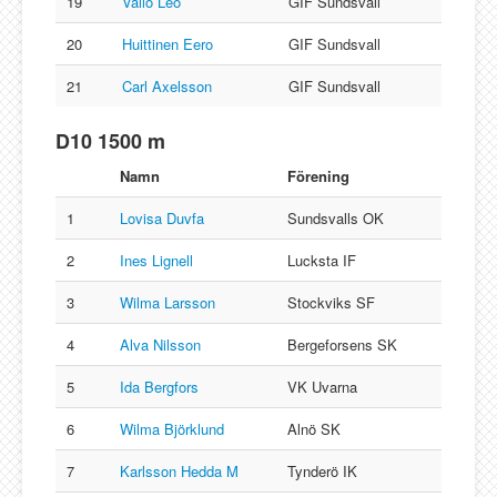
19
Vallo Leo
GIF Sundsvall
20
Huittinen Eero
GIF Sundsvall
21
Carl Axelsson
GIF Sundsvall
D10 1500 m
Namn
Förening
1
Lovisa Duvfa
Sundsvalls OK
2
Ines Lignell
Lucksta IF
3
Wilma Larsson
Stockviks SF
4
Alva Nilsson
Bergeforsens SK
5
Ida Bergfors
VK Uvarna
6
Wilma Björklund
Alnö SK
7
Karlsson Hedda M
Tynderö IK