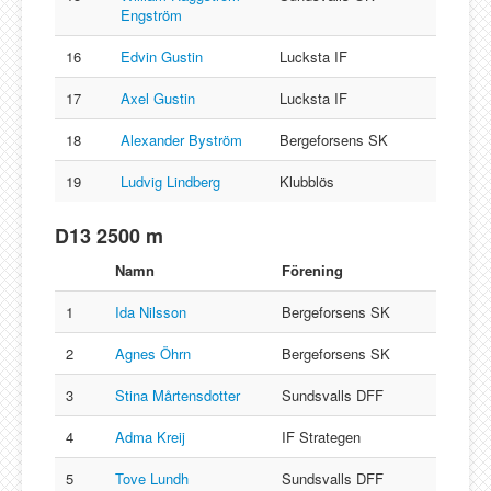
Engström
16
Edvin Gustin
Lucksta IF
17
Axel Gustin
Lucksta IF
18
Alexander Byström
Bergeforsens SK
19
Ludvig Lindberg
Klubblös
D13 2500 m
Namn
Förening
1
Ida Nilsson
Bergeforsens SK
2
Agnes Öhrn
Bergeforsens SK
3
Stina Mårtensdotter
Sundsvalls DFF
4
Adma Kreij
IF Strategen
5
Tove Lundh
Sundsvalls DFF