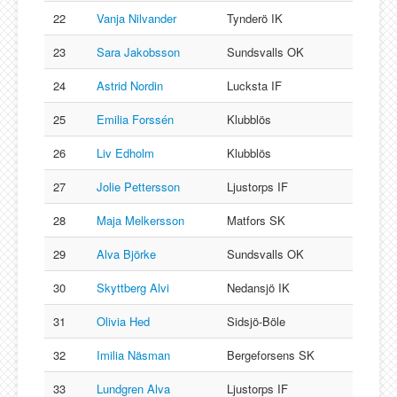
22
Vanja Nilvander
Tynderö IK
23
Sara Jakobsson
Sundsvalls OK
24
Astrid Nordin
Lucksta IF
25
Emilia Forssén
Klubblös
26
Liv Edholm
Klubblös
27
Jolie Pettersson
Ljustorps IF
28
Maja Melkersson
Matfors SK
29
Alva Björke
Sundsvalls OK
30
Skyttberg Alvi
Nedansjö IK
31
Olivia Hed
Sidsjö-Böle
32
Imilia Näsman
Bergeforsens SK
33
Lundgren Alva
Ljustorps IF