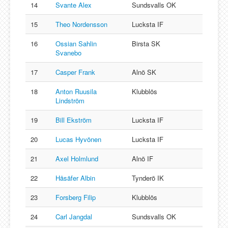
14
Svante Alex
Sundsvalls OK
15
Theo Nordensson
Lucksta IF
16
Ossian Sahlin
Birsta SK
Svanebo
17
Casper Frank
Alnö SK
18
Anton Ruusila
Klubblös
Lindström
19
Bill Ekström
Lucksta IF
20
Lucas Hyvönen
Lucksta IF
21
Axel Holmlund
Alnö IF
22
Håsäfer Albin
Tynderö IK
23
Forsberg Filip
Klubblös
24
Carl Jangdal
Sundsvalls OK