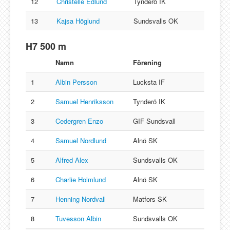
12
Christelle Edlund
Tynderö IK
13
Kajsa Höglund
Sundsvalls OK
H7 500 m
Namn
Förening
1
Albin Persson
Lucksta IF
2
Samuel Henriksson
Tynderö IK
3
Cedergren Enzo
GIF Sundsvall
4
Samuel Nordlund
Alnö SK
5
Alfred Alex
Sundsvalls OK
6
Charlie Holmlund
Alnö SK
7
Henning Nordvall
Matfors SK
8
Tuvesson Albin
Sundsvalls OK