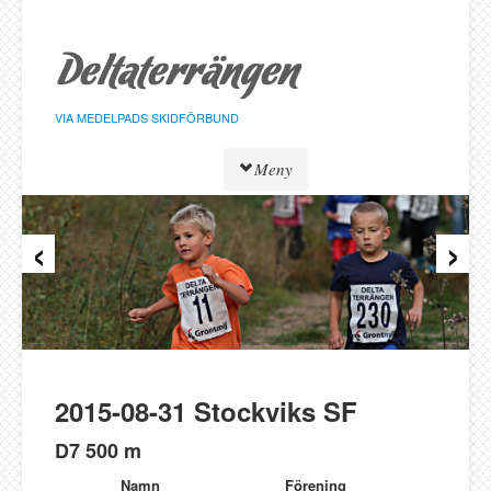
Hoppa
till
sidans
innehåll
VIA MEDELPADS SKIDFÖRBUND
Meny
‹
›
Tävlingar
Resultat
Löpare
Klasser
Föreningar
Alnö SK
2015-08-31 Stockviks SF
Bergeforsen SK
D7 500 m
IF Strategen
Namn
Förening