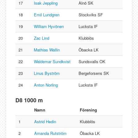
17
Isak Jeppling
Alnö SK
18
Emil Lundgren
Stockviks SF
19
William Hyvönen
Lucksta IF
20
Zac Lind
Klubblös
21
Mathias Wallin
Öbacka LK
22
Waldemar Sundkvist
Sundsvalls OK
23
Linus Byström
Bergeforsens SK
24
Anton Norling
Lucksta IF
D8 1000 m
Namn
Förening
1
Astrid Hedin
Klubblös
2
Amanda Rutström
Öbacka LK