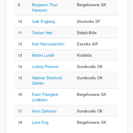
9
Benjamin Thun
Bergeforsens SK
Hansson
10
Isak Engberg
Stockviks SF
11
Ossian Hed
Sidsjö-Böle
12
Karl Hammarström
Essviks AIF
13
Martin Lundh
Klubblös
14
Ludvig Persson
Sundsvalls OK
15
Hjalmar Stenlund-
Sundsvalls OK
Dahlén
16
Eskil Yttergård-
Bergeforsens SK
Lindblom
17
Aron Carlsson
Sundsvalls OK
18
Love Eng
Bergeforsens SK