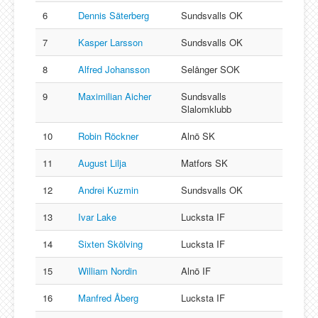
6
Dennis Säterberg
Sundsvalls OK
7
Kasper Larsson
Sundsvalls OK
8
Alfred Johansson
Selånger SOK
9
Maximilian Aicher
Sundsvalls
Slalomklubb
10
Robin Röckner
Alnö SK
11
August Lilja
Matfors SK
12
Andrei Kuzmin
Sundsvalls OK
13
Ivar Lake
Lucksta IF
14
Sixten Skölving
Lucksta IF
15
William Nordin
Alnö IF
16
Manfred Åberg
Lucksta IF