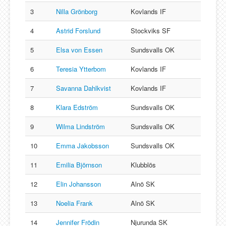
3
Nilla Grönborg
Kovlands IF
4
Astrid Forslund
Stockviks SF
5
Elsa von Essen
Sundsvalls OK
6
Teresia Ytterbom
Kovlands IF
7
Savanna Dahlkvist
Kovlands IF
8
Klara Edström
Sundsvalls OK
9
Wilma Lindström
Sundsvalls OK
10
Emma Jakobsson
Sundsvalls OK
11
Emilia Björnson
Klubblös
12
Elin Johansson
Alnö SK
13
Noelia Frank
Alnö SK
14
Jennifer Frödin
Njurunda SK