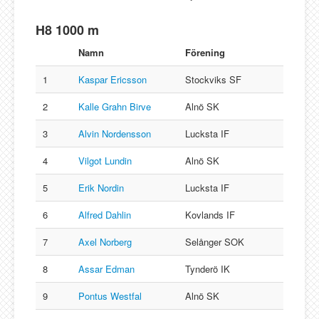
H8 1000 m
Namn
Förening
1
Kaspar Ericsson
Stockviks SF
2
Kalle Grahn Birve
Alnö SK
3
Alvin Nordensson
Lucksta IF
4
Vilgot Lundin
Alnö SK
5
Erik Nordin
Lucksta IF
6
Alfred Dahlin
Kovlands IF
7
Axel Norberg
Selånger SOK
8
Assar Edman
Tynderö IK
9
Pontus Westfal
Alnö SK