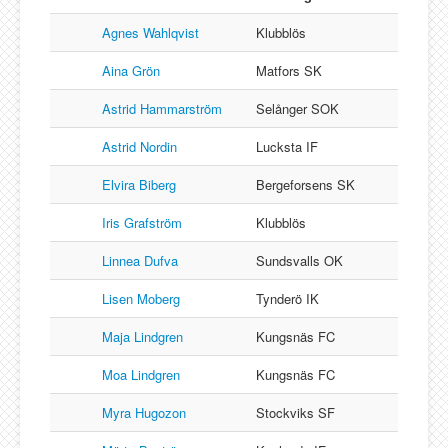
Lucksta IF
Matfors SK
Agnes Wahlqvist
Klubblös
Njurunda SK
Aina Grön
Matfors SK
Stockviks SF
Astrid Hammarström
Selånger SOK
Sundsvalls OK
Astrid Nordin
Lucksta IF
Gästbok
Elvira Biberg
Bergeforsens SK
Iris Grafström
Klubblös
Linnea Dufva
Sundsvalls OK
Lisen Moberg
Tynderö IK
Maja Lindgren
Kungsnäs FC
Moa Lindgren
Kungsnäs FC
Myra Hugozon
Stockviks SF