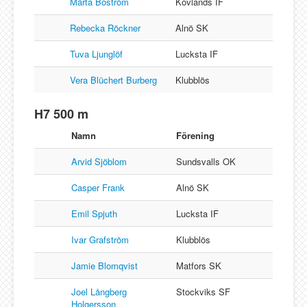
Märta Boström
Kovlands IF
Rebecka Röckner
Alnö SK
Tuva Ljunglöf
Lucksta IF
Vera Blüchert Burberg
Klubblös
H7 500 m
Namn
Förening
Arvid Sjöblom
Sundsvalls OK
Casper Frank
Alnö SK
Emil Spjuth
Lucksta IF
Ivar Grafström
Klubblös
Jamie Blomqvist
Matfors SK
Joel Långberg
Stockviks SF
Holgersson