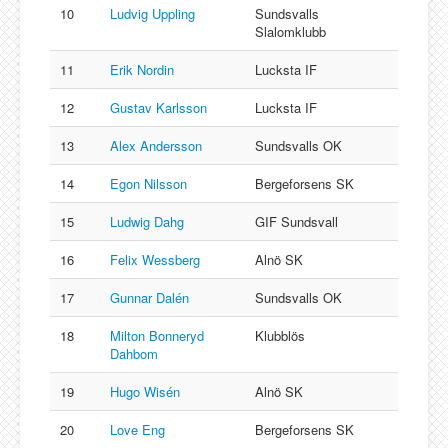
10
Ludvig Uppling
Sundsvalls
Slalomklubb
11
Erik Nordin
Lucksta IF
12
Gustav Karlsson
Lucksta IF
13
Alex Andersson
Sundsvalls OK
14
Egon Nilsson
Bergeforsens SK
15
Ludwig Dahg
GIF Sundsvall
16
Felix Wessberg
Alnö SK
17
Gunnar Dalén
Sundsvalls OK
18
Milton Bonneryd
Klubblös
Dahbom
19
Hugo Wisén
Alnö SK
20
Love Eng
Bergeforsens SK