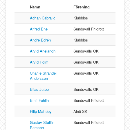
Namn
Förening
Adrian Cabrajic
Klubblös
Alfred Ene
Sundsvall Friidrott
André Edrén
Klubblös
Arvid Anelandh
Sundsvalls OK
Arvid Holm
Sundsvalls OK
Charlie Strandell
Sundsvalls OK
Andersson
Elias Jutbo
Sundsvalls OK
Emil Fohlin
Sundsvall Friidrott
Filip Matteby
Alnö SK
Gustav Stattin
Sundsvall Friidrott
Persson