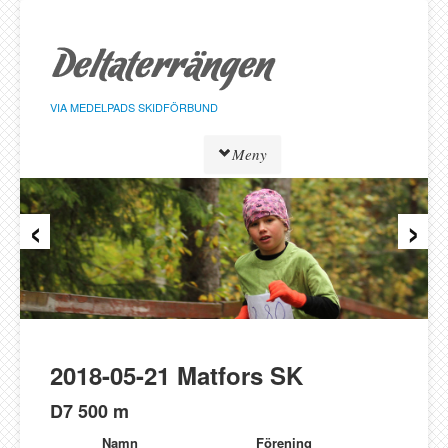
Hoppa
till
sidans
innehåll
VIA MEDELPADS SKIDFÖRBUND
Meny
‹
›
Tävlingar
Resultat
Löpare
Klasser
Föreningar
Alnö SK
2018-05-21 Matfors SK
Bergeforsen SK
D7 500 m
IF Strategen
Namn
Förening