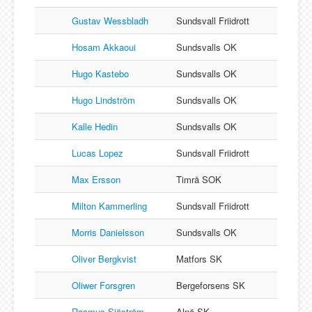
Gustav Wessbladh
Sundsvall Friidrott
Hosam Akkaoui
Sundsvalls OK
Hugo Kastebo
Sundsvalls OK
Hugo Lindström
Sundsvalls OK
Kalle Hedin
Sundsvalls OK
Lucas Lopez
Sundsvall Friidrott
Max Ersson
Timrå SOK
Milton Kammerling
Sundsvall Friidrott
Morris Danielsson
Sundsvalls OK
Oliver Bergkvist
Matfors SK
Oliwer Forsgren
Bergeforsens SK
Rasmus Sjöström
Alnö SK