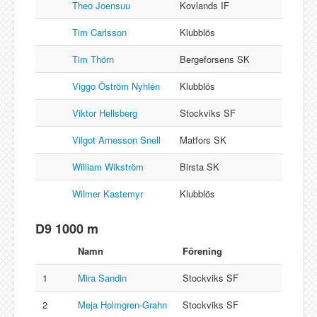
Theo Joensuu
Kovlands IF
Tim Carlsson
Klubblös
Tim Thörn
Bergeforsens SK
Viggo Öström Nyhlén
Klubblös
Viktor Hellsberg
Stockviks SF
Vilgot Arnesson Snell
Matfors SK
William Wikström
Birsta SK
Wilmer Kastemyr
Klubblös
D9 1000 m
Namn
Förening
1
Mira Sandin
Stockviks SF
2
Meja Holmgren-Grahn
Stockviks SF