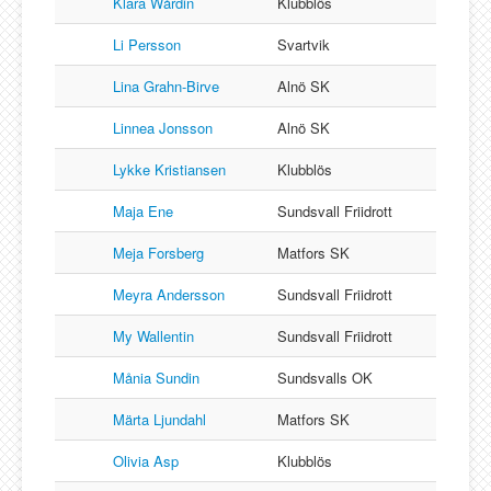
Klara Wårdin
Klubblös
Li Persson
Svartvik
Lina Grahn-Birve
Alnö SK
Linnea Jonsson
Alnö SK
Lykke Kristiansen
Klubblös
Maja Ene
Sundsvall Friidrott
Meja Forsberg
Matfors SK
Meyra Andersson
Sundsvall Friidrott
My Wallentin
Sundsvall Friidrott
Månia Sundin
Sundsvalls OK
Märta Ljundahl
Matfors SK
Olivia Asp
Klubblös