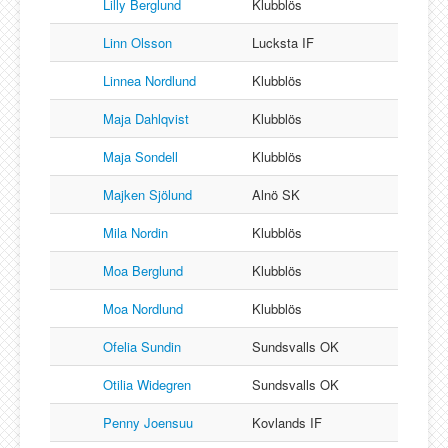
Lilly Berglund
Klubblös
Linn Olsson
Lucksta IF
Linnea Nordlund
Klubblös
Maja Dahlqvist
Klubblös
Maja Sondell
Klubblös
Majken Sjölund
Alnö SK
Mila Nordin
Klubblös
Moa Berglund
Klubblös
Moa Nordlund
Klubblös
Ofelia Sundin
Sundsvalls OK
Otilia Widegren
Sundsvalls OK
Penny Joensuu
Kovlands IF