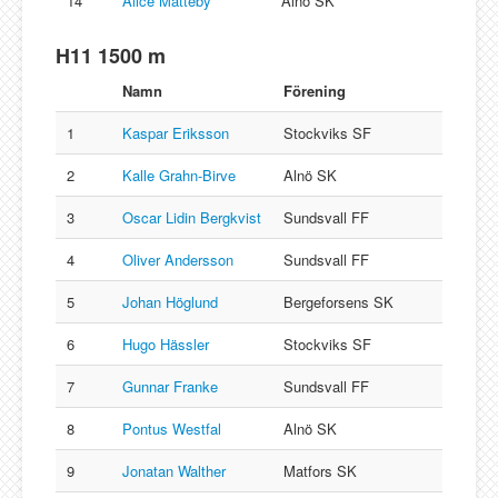
14
Alice Matteby
Alnö SK
H11 1500 m
Namn
Förening
1
Kaspar Eriksson
Stockviks SF
2
Kalle Grahn-Birve
Alnö SK
3
Oscar Lidin Bergkvist
Sundsvall FF
4
Oliver Andersson
Sundsvall FF
5
Johan Höglund
Bergeforsens SK
6
Hugo Hässler
Stockviks SF
7
Gunnar Franke
Sundsvall FF
8
Pontus Westfal
Alnö SK
9
Jonatan Walther
Matfors SK