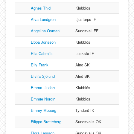
Agnes Thid
Klubblös
Alva Lundgren
Ljustorps IF
Angelina Osmani
Sundsvall FF
Ebba Jonsson
Klubblös
Ella Cabrajic
Lucksta IF
Elly Frank
Alnö SK
Elvira Sjölund
Alnö SK
Emma Lindahl
Klubblös
Emmie Nordin
Klubblös
Emmy Moberg
Tynderö IK
Filippa Bratteberg
Sundsvalls OK
Flora Larsson
Sundsvalls OK