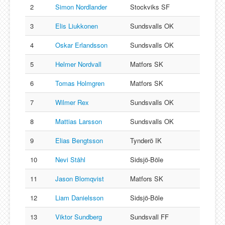
2
Simon Nordlander
Stockviks SF
3
Elis Liukkonen
Sundsvalls OK
4
Oskar Erlandsson
Sundsvalls OK
5
Helmer Nordvall
Matfors SK
6
Tomas Holmgren
Matfors SK
7
Wilmer Rex
Sundsvalls OK
8
Mattias Larsson
Sundsvalls OK
9
Elias Bengtsson
Tynderö IK
10
Nevi Ståhl
Sidsjö-Böle
11
Jason Blomqvist
Matfors SK
12
Liam Danielsson
Sidsjö-Böle
13
Viktor Sundberg
Sundsvall FF