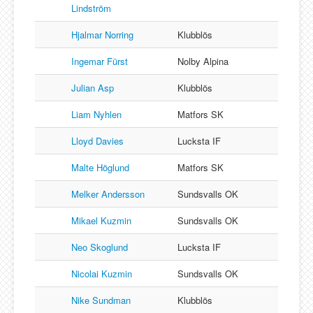
Lindström
Hjalmar Norring
Klubblös
Ingemar Fürst
Nolby Alpina
Julian Asp
Klubblös
Liam Nyhlen
Matfors SK
Lloyd Davies
Lucksta IF
Malte Höglund
Matfors SK
Melker Andersson
Sundsvalls OK
Mikael Kuzmin
Sundsvalls OK
Neo Skoglund
Lucksta IF
Nicolai Kuzmin
Sundsvalls OK
Nike Sundman
Klubblös