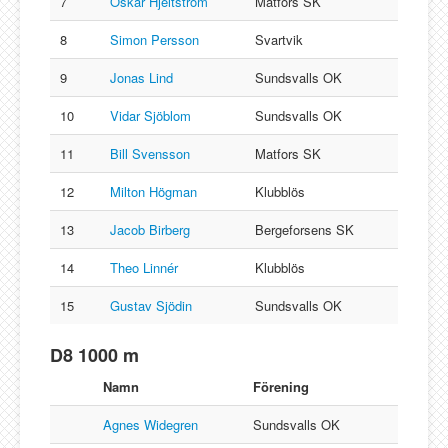
7
Oskar Hjeltström
Matfors SK
8
Simon Persson
Svartvik
9
Jonas Lind
Sundsvalls OK
10
Vidar Sjöblom
Sundsvalls OK
11
Bill Svensson
Matfors SK
12
Milton Högman
Klubblös
13
Jacob Birberg
Bergeforsens SK
14
Theo Linnér
Klubblös
15
Gustav Sjödin
Sundsvalls OK
D8 1000 m
Namn
Förening
Agnes Widegren
Sundsvalls OK