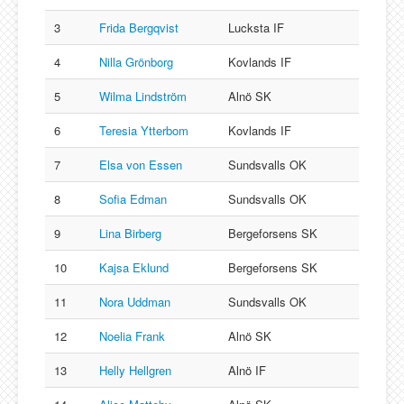
3
Frida Bergqvist
Lucksta IF
4
Nilla Grönborg
Kovlands IF
5
Wilma Lindström
Alnö SK
6
Teresia Ytterbom
Kovlands IF
7
Elsa von Essen
Sundsvalls OK
8
Sofia Edman
Sundsvalls OK
9
Lina Birberg
Bergeforsens SK
10
Kajsa Eklund
Bergeforsens SK
11
Nora Uddman
Sundsvalls OK
12
Noelia Frank
Alnö SK
13
Helly Hellgren
Alnö IF