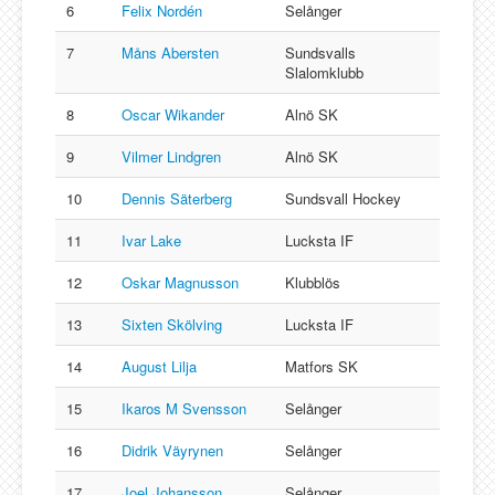
6
Felix Nordén
Selånger
7
Måns Abersten
Sundsvalls
Slalomklubb
8
Oscar Wikander
Alnö SK
9
Vilmer Lindgren
Alnö SK
10
Dennis Säterberg
Sundsvall Hockey
11
Ivar Lake
Lucksta IF
12
Oskar Magnusson
Klubblös
13
Sixten Skölving
Lucksta IF
14
August Lilja
Matfors SK
15
Ikaros M Svensson
Selånger
16
Didrik Väyrynen
Selånger
17
Joel Johansson
Selånger