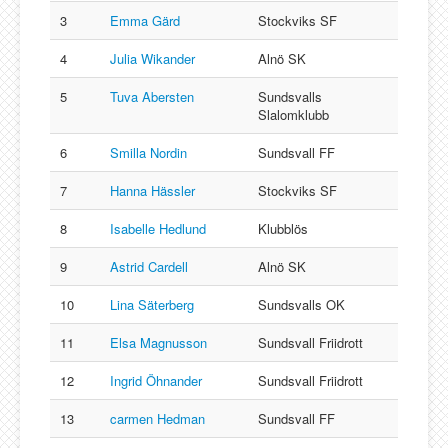
3
Emma Gärd
Stockviks SF
4
Julia Wikander
Alnö SK
5
Tuva Abersten
Sundsvalls
Slalomklubb
6
Smilla Nordin
Sundsvall FF
7
Hanna Hässler
Stockviks SF
8
Isabelle Hedlund
Klubblös
9
Astrid Cardell
Alnö SK
10
Lina Säterberg
Sundsvalls OK
11
Elsa Magnusson
Sundsvall Friidrott
12
Ingrid Öhnander
Sundsvall Friidrott
13
carmen Hedman
Sundsvall FF