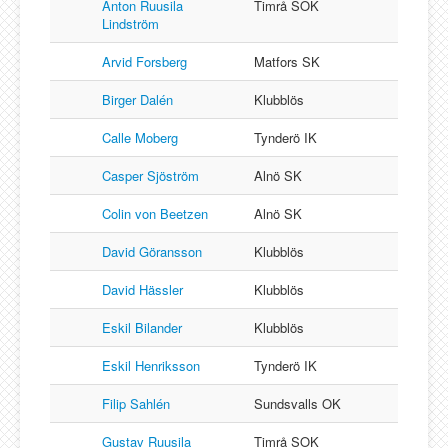
Anton Ruusila
Timrå SOK
Lindström
Arvid Forsberg
Matfors SK
Birger Dalén
Klubblös
Calle Moberg
Tynderö IK
Casper Sjöström
Alnö SK
Colin von Beetzen
Alnö SK
David Göransson
Klubblös
David Hässler
Klubblös
Eskil Bilander
Klubblös
Eskil Henriksson
Tynderö IK
Filip Sahlén
Sundsvalls OK
Gustav Ruusila
Timrå SOK