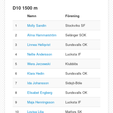
D10 1500 m
Namn
Förening
1
Molly Sandin
Stockviks SF
2
Alma Hammarström
Selånger SOK
3
Linnea Hellqvist
Sundsvalls OK
4
Nellie Andersson
Lucksta IF
5
Wera Jerzewski
Klubblös
6
Klara Hedin
Sundsvalls OK
7
Ida Johansson
Sidsjö-Böle
8
Elisabet Engberg
Sundsvalls OK
9
Maja Henningsson
Lucksta IF
10
Lovisa Lilja
Matfors SK