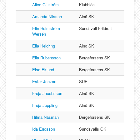
Alice Gillström
Klubblös
Amanda Nilsson
Alnö SK
Elin Holmström
Sundsvall Friidrott
Wersén
Ella Heldring
Alnö SK
Ella Rubensson
Bergeforsens SK
Elsa Eklund
Bergeforsens SK
Ester Jonzon
SUF
Freja Jacobsson
Alnö SK
Freja Jeppling
Alnö SK
Hilma Näsman
Bergeforsens SK
Ida Ericsson
Sundsvalls OK