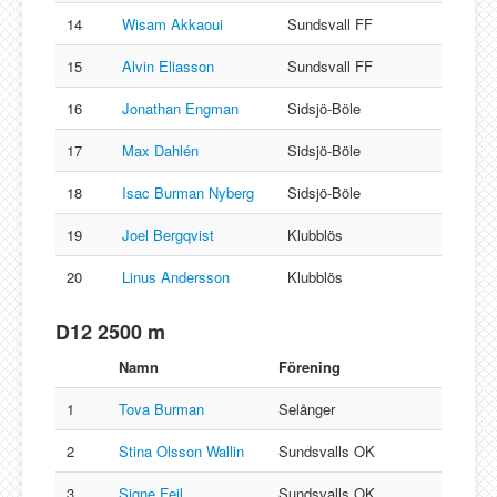
14
Wisam Akkaoui
Sundsvall FF
15
Alvin Eliasson
Sundsvall FF
16
Jonathan Engman
Sidsjö-Böle
17
Max Dahlén
Sidsjö-Böle
18
Isac Burman Nyberg
Sidsjö-Böle
19
Joel Bergqvist
Klubblös
20
Linus Andersson
Klubblös
D12 2500 m
Namn
Förening
1
Tova Burman
Selånger
2
Stina Olsson Wallin
Sundsvalls OK
3
Signe Feil
Sundsvalls OK