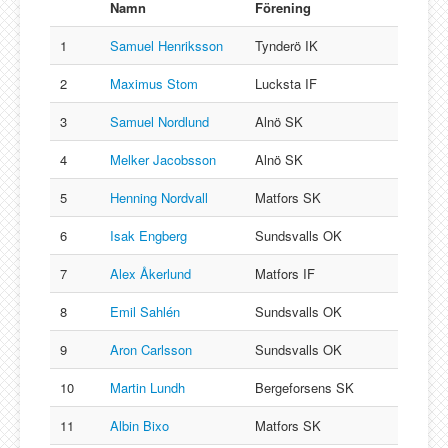
Namn
Förening
1
Samuel Henriksson
Tynderö IK
2
Maximus Stom
Lucksta IF
3
Samuel Nordlund
Alnö SK
4
Melker Jacobsson
Alnö SK
5
Henning Nordvall
Matfors SK
6
Isak Engberg
Sundsvalls OK
7
Alex Åkerlund
Matfors IF
8
Emil Sahlén
Sundsvalls OK
9
Aron Carlsson
Sundsvalls OK
10
Martin Lundh
Bergeforsens SK
11
Albin Bixo
Matfors SK