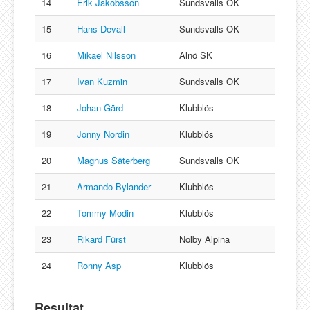
14
Erik Jakobsson
Sundsvalls OK
15
Hans Devall
Sundsvalls OK
16
Mikael Nilsson
Alnö SK
17
Ivan Kuzmin
Sundsvalls OK
18
Johan Gärd
Klubblös
19
Jonny Nordin
Klubblös
20
Magnus Säterberg
Sundsvalls OK
21
Armando Bylander
Klubblös
22
Tommy Modin
Klubblös
23
Rikard Fürst
Nolby Alpina
24
Ronny Asp
Klubblös
Resultat