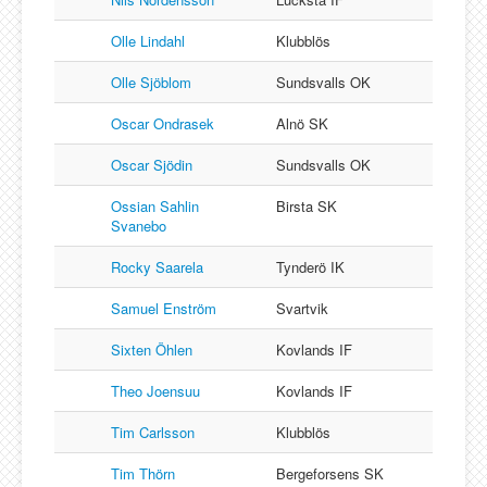
Olle Lindahl
Klubblös
Olle Sjöblom
Sundsvalls OK
Oscar Ondrasek
Alnö SK
Oscar Sjödin
Sundsvalls OK
Ossian Sahlin
Birsta SK
Svanebo
Rocky Saarela
Tynderö IK
Samuel Enström
Svartvik
Sixten Öhlen
Kovlands IF
Theo Joensuu
Kovlands IF
Tim Carlsson
Klubblös
Tim Thörn
Bergeforsens SK