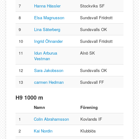
7
Hanna Hässler
Stockviks SF
8
Elsa Magnusson
Sundsvall Friidrott
9
Lina Säterberg
Sundsvalls OK
10
Ingrid Öhnander
Sundsvall Friidrott
11
Idun Arburua
Alnö SK
Vestman
12
Sara Jakobsson
Sundsvalls OK
13
carmen Hedman
Sundsvall FF
H9 1000 m
Namn
Förening
1
Colin Abrahamsson
Kovlands IF
2
Kai Nordin
Klubblös