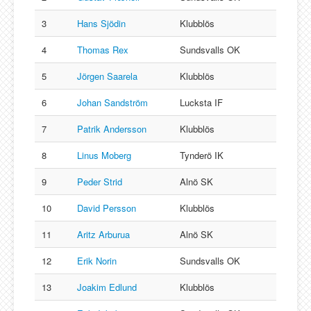
3
Hans Sjödin
Klubblös
4
Thomas Rex
Sundsvalls OK
5
Jörgen Saarela
Klubblös
6
Johan Sandström
Lucksta IF
7
Patrik Andersson
Klubblös
8
Linus Moberg
Tynderö IK
9
Peder Strid
Alnö SK
10
David Persson
Klubblös
11
Aritz Arburua
Alnö SK
12
Erik Norin
Sundsvalls OK
13
Joakim Edlund
Klubblös