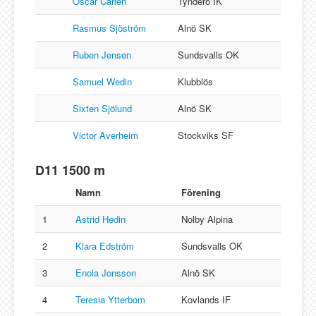
Oscar Carlén
Tynderö IK
Rasmus Sjöström
Alnö SK
Ruben Jensen
Sundsvalls OK
Samuel Wedin
Klubblös
Sixten Sjölund
Alnö SK
Victor Averheim
Stockviks SF
D11 1500 m
Namn
Förening
1
Astrid Hedin
Nolby Alpina
2
Klara Edström
Sundsvalls OK
3
Enola Jonsson
Alnö SK
4
Teresia Ytterbom
Kovlands IF