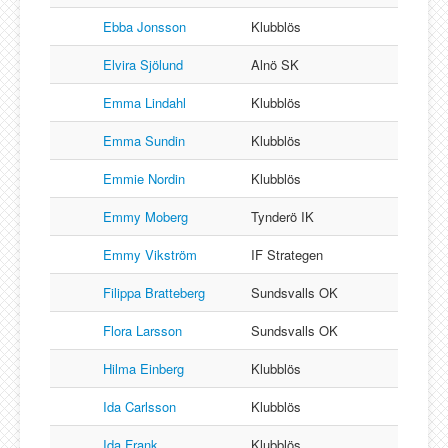
Ebba Jonsson
Klubblös
Elvira Sjölund
Alnö SK
Emma Lindahl
Klubblös
Emma Sundin
Klubblös
Emmie Nordin
Klubblös
Emmy Moberg
Tynderö IK
Emmy Vikström
IF Strategen
Filippa Bratteberg
Sundsvalls OK
Flora Larsson
Sundsvalls OK
Hilma Einberg
Klubblös
Ida Carlsson
Klubblös
Ida Frank
Klubblös