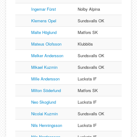
Ingemar Fürst
Nolby Alpina
Klemens Opel
Sundsvalls OK
Malte Höglund
Matfors SK
Mateus Olofsson
Klubblös
Melker Andersson
Sundsvalls OK
Mikael Kuzmin
Sundsvalls OK
Mille Andersson
Lucksta IF
Milton Söderlund
Matfors SK
Neo Skoglund
Lucksta IF
Nicolai Kuzmin
Sundsvalls OK
Nils Henningsson
Lucksta IF
Nils Nordensson
Lucksta IF