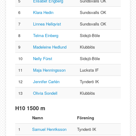
5
Elisabet Engberg
Sundsvalls OK
6
Klara Hedin
Sundsvalls OK
7
Linnea Hellqvist
Sundsvalls OK
8
Telma Einberg
Sidsjö-Böle
9
Madeleine Hedlund
Klubblös
10
Nelly Fürst
Sidsjö-Böle
11
Maja Henningsson
Lucksta IF
12
Jennifer Carlén
Tynderö IK
13
Olivia Sondell
Klubblös
H10 1500 m
Namn
Förening
1
Samuel Henriksson
Tynderö IK