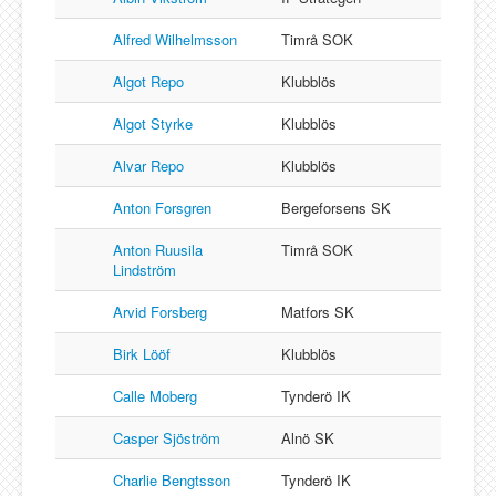
Alfred Wilhelmsson
Timrå SOK
Algot Repo
Klubblös
Algot Styrke
Klubblös
Alvar Repo
Klubblös
Anton Forsgren
Bergeforsens SK
Anton Ruusila
Timrå SOK
Lindström
Arvid Forsberg
Matfors SK
Birk Lööf
Klubblös
Calle Moberg
Tynderö IK
Casper Sjöström
Alnö SK
Charlie Bengtsson
Tynderö IK