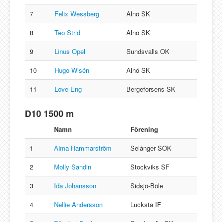
7
Felix Wessberg
Alnö SK
8
Teo Strid
Alnö SK
9
Linus Opel
Sundsvalls OK
10
Hugo Wisén
Alnö SK
11
Love Eng
Bergeforsens SK
D10 1500 m
Namn
Förening
1
Alma Hammarström
Selånger SOK
2
Molly Sandin
Stockviks SF
3
Ida Johansson
Sidsjö-Böle
4
Nellie Andersson
Lucksta IF