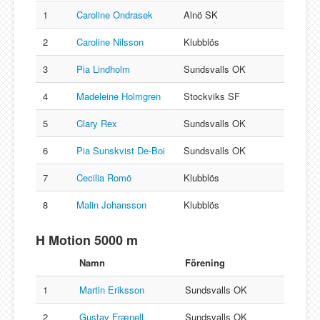
1
Caroline Ondrasek
Alnö SK
2
Caroline Nilsson
Klubblös
3
Pia Lindholm
Sundsvalls OK
4
Madeleine Holmgren
Stockviks SF
5
Clary Rex
Sundsvalls OK
6
Pia Sunskvist De-Boi
Sundsvalls OK
7
Cecilia Romö
Klubblös
8
Malin Johansson
Klubblös
H Motion 5000 m
Namn
Förening
1
Martin Eriksson
Sundsvalls OK
2
Gustav Frænell
Sundsvalls OK