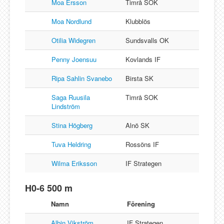
Moa Ersson
Timrå SOK
Moa Nordlund
Klubblös
Otilia Widegren
Sundsvalls OK
Penny Joensuu
Kovlands IF
Ripa Sahlin Svanebo
Birsta SK
Saga Ruusila
Timrå SOK
Lindström
Stina Högberg
Alnö SK
Tuva Heldring
Rossöns IF
Wilma Eriksson
IF Strategen
H0-6 500 m
Namn
Förening
Albin Vikström
IF Strategen