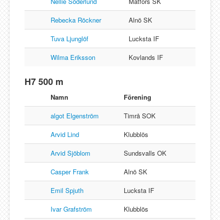
Nellie Söderlund
Matfors SK
Rebecka Röckner
Alnö SK
Tuva Ljunglöf
Lucksta IF
Wilma Eriksson
Kovlands IF
H7 500 m
Namn
Förening
algot Elgenström
Timrå SOK
Arvid Lind
Klubblös
Arvid Sjöblom
Sundsvalls OK
Casper Frank
Alnö SK
Emil Spjuth
Lucksta IF
Ivar Grafström
Klubblös