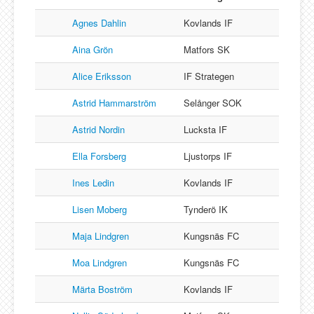
Lucksta IF
Matfors SK
Agnes Dahlin
Kovlands IF
Njurunda SK
Aina Grön
Matfors SK
Stockviks SF
Alice Eriksson
IF Strategen
Sundsvalls OK
Astrid Hammarström
Selånger SOK
Gästbok
Astrid Nordin
Lucksta IF
Ella Forsberg
Ljustorps IF
Ines Ledin
Kovlands IF
Lisen Moberg
Tynderö IK
Maja Lindgren
Kungsnäs FC
Moa Lindgren
Kungsnäs FC
Märta Boström
Kovlands IF