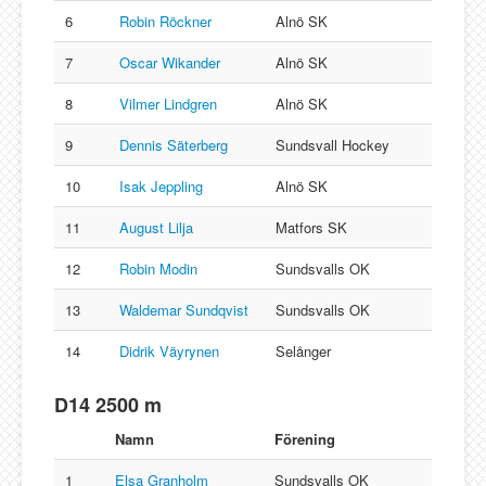
6
Robin Röckner
Alnö SK
7
Oscar Wikander
Alnö SK
8
Vilmer Lindgren
Alnö SK
9
Dennis Säterberg
Sundsvall Hockey
10
Isak Jeppling
Alnö SK
11
August Lilja
Matfors SK
12
Robin Modin
Sundsvalls OK
13
Waldemar Sundqvist
Sundsvalls OK
14
Didrik Väyrynen
Selånger
D14 2500 m
Namn
Förening
1
Elsa Granholm
Sundsvalls OK