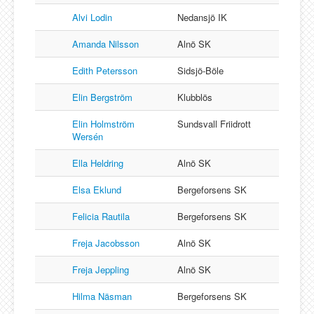
Alvi Lodin
Nedansjö IK
Amanda Nilsson
Alnö SK
Edith Petersson
Sidsjö-Böle
Elin Bergström
Klubblös
Elin Holmström
Sundsvall Friidrott
Wersén
Ella Heldring
Alnö SK
Elsa Eklund
Bergeforsens SK
Felicia Rautila
Bergeforsens SK
Freja Jacobsson
Alnö SK
Freja Jeppling
Alnö SK
Hilma Näsman
Bergeforsens SK