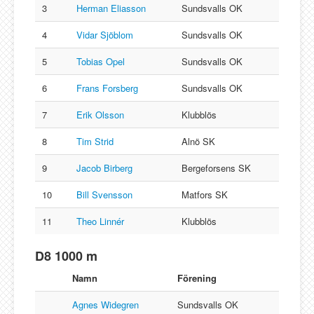
3
Herman Eliasson
Sundsvalls OK
4
Vidar Sjöblom
Sundsvalls OK
5
Tobias Opel
Sundsvalls OK
6
Frans Forsberg
Sundsvalls OK
7
Erik Olsson
Klubblös
8
Tim Strid
Alnö SK
9
Jacob Birberg
Bergeforsens SK
10
Bill Svensson
Matfors SK
11
Theo Linnér
Klubblös
D8 1000 m
Namn
Förening
Agnes Widegren
Sundsvalls OK