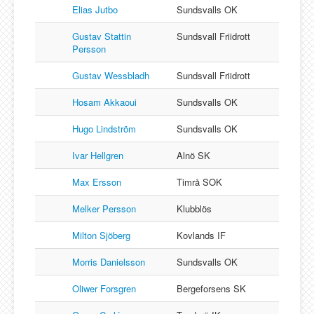
Elias Jutbo
Sundsvalls OK
Gustav Stattin
Sundsvall Friidrott
Persson
Gustav Wessbladh
Sundsvall Friidrott
Hosam Akkaoui
Sundsvalls OK
Hugo Lindström
Sundsvalls OK
Ivar Hellgren
Alnö SK
Max Ersson
Timrå SOK
Melker Persson
Klubblös
Milton Sjöberg
Kovlands IF
Morris Danielsson
Sundsvalls OK
Oliwer Forsgren
Bergeforsens SK