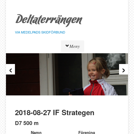
Hoppa
till
sidans
innehåll
VIA MEDELPADS SKIDFÖRBUND
Meny
‹
›
Tävlingar
Resultat
Löpare
Klasser
Föreningar
Alnö SK
2018-08-27 IF Strategen
Bergeforsen SK
D7 500 m
IF Strategen
Namn
Förening