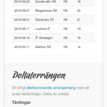
Lucksta IF
2015-09-20
Sundsvalls OK
H9
18
Matfors SK
2015-09-07
Bergeforsen SK
H9
20
Njurunda SK
2015-08-31
Stockviks SF
H9
21
Stockviks SF
2015-08-17
Lucksta IF
H9
19
Sundsvalls OK
2015-06-15
IF Strategen
H9
18
Gästbok
2015-05-11
Matfors SK
H9
14
Ett årligt
återkommande arrangemang
med ett
antal deltävlingar. Delta du också!
Tävlingar