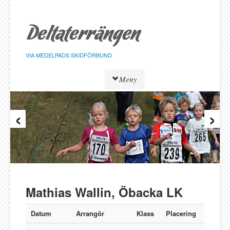
Hoppa
till
sidans
innehåll
VIA MEDELPADS SKIDFÖRBUND
Meny
‹
›
Tävlingar
Resultat
Löpare
Klasser
Föreningar
Alnö SK
Mathias Wallin, Öbacka LK
Bergeforsen SK
IF Strategen
Datum
Arrangör
Klass
Placering