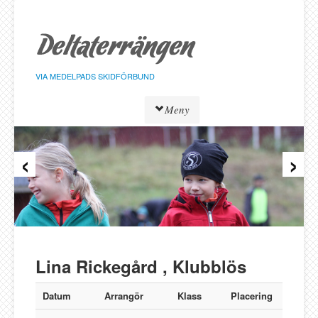
Hoppa
till
sidans
innehåll
VIA MEDELPADS SKIDFÖRBUND
Meny
‹
›
Tävlingar
Resultat
Löpare
Klasser
Föreningar
Alnö SK
Lina Rickegård , Klubblös
Bergeforsen SK
IF Strategen
Datum
Arrangör
Klass
Placering