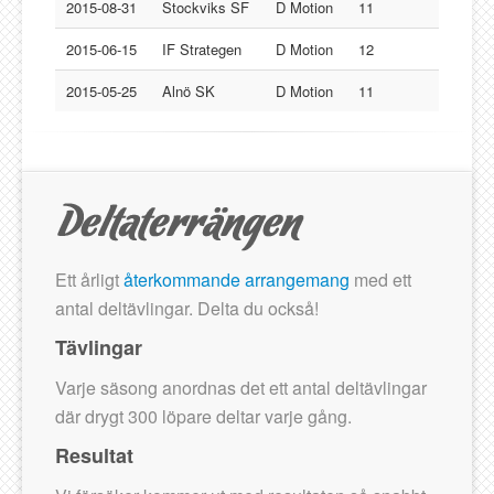
Lucksta IF
2015-08-31
Stockviks SF
D Motion
11
Matfors SK
2015-06-15
IF Strategen
D Motion
12
Njurunda SK
2015-05-25
Alnö SK
D Motion
11
Stockviks SF
Sundsvalls OK
Gästbok
Ett årligt
återkommande arrangemang
med ett
antal deltävlingar. Delta du också!
Tävlingar
Varje säsong anordnas det ett antal deltävlingar
där drygt 300 löpare deltar varje gång.
Resultat