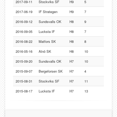
Lucksta IF
2017-09-11
Stockviks SF
H9
5
Matfors SK
2017-06-19
IF Strategen
H9
7
Njurunda SK
2016-09-12
Sundsvalls OK
H8
9
Stockviks SF
2016-09-05
Lucksta IF
H8
7
Sundsvalls OK
Gästbok
2016-08-22
Matfors SK
H8
8
2016-05-16
Alnö SK
H8
10
2015-09-20
Sundsvalls OK
H7
10
2015-09-07
Bergeforsen SK
H7
4
2015-08-31
Stockviks SF
H7
11
2015-08-17
Lucksta IF
H7
13