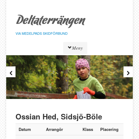
Hoppa
till
sidans
innehåll
VIA MEDELPADS SKIDFÖRBUND
Meny
‹
›
Tävlingar
Resultat
Löpare
Klasser
Föreningar
Alnö SK
Ossian Hed, Sidsjö-Böle
Bergeforsen SK
IF Strategen
Datum
Arrangör
Klass
Placering