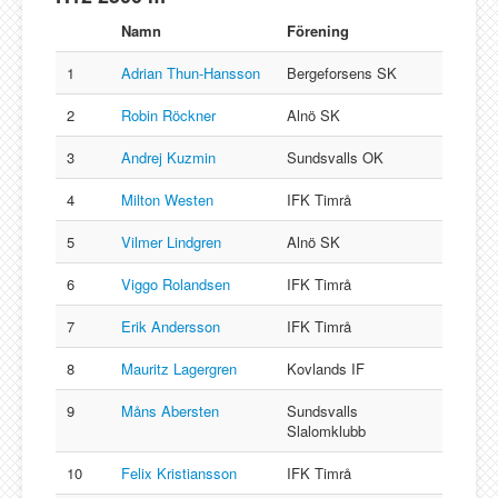
Namn
Förening
1
Adrian Thun-Hansson
Bergeforsens SK
2
Robin Röckner
Alnö SK
3
Andrej Kuzmin
Sundsvalls OK
4
Milton Westen
IFK Timrå
5
Vilmer Lindgren
Alnö SK
6
Viggo Rolandsen
IFK Timrå
7
Erik Andersson
IFK Timrå
8
Mauritz Lagergren
Kovlands IF
9
Måns Abersten
Sundsvalls
Slalomklubb
10
Felix Kristiansson
IFK Timrå