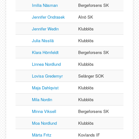
Imilia Näsman
Bergeforsens SK
Jennifer Ondrasek
Alnö SK
Jennifer Wedin
Klubblös
Julia Nissilä
Klubblös
Klara Hörnfeldt
Bergeforsens SK
Linnea Nordlund
Klubblös
Lovisa Gredemyr
Selånger SOK
Maja Dahlqvist
Klubblös
Mila Nordin
Klubblös
Minna Viksell
Bergeforsens SK
Moa Nordlund
Klubblös
Märta Fritz
Kovlands IF