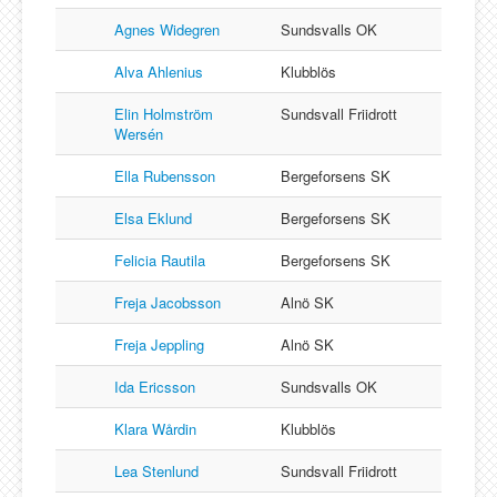
Agnes Widegren
Sundsvalls OK
Alva Ahlenius
Klubblös
Elin Holmström
Sundsvall Friidrott
Wersén
Ella Rubensson
Bergeforsens SK
Elsa Eklund
Bergeforsens SK
Felicia Rautila
Bergeforsens SK
Freja Jacobsson
Alnö SK
Freja Jeppling
Alnö SK
Ida Ericsson
Sundsvalls OK
Klara Wårdin
Klubblös
Lea Stenlund
Sundsvall Friidrott