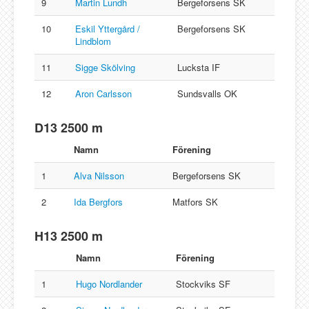
9
Martin Lundh
Bergeforsens SK
10
Eskil Yttergård /
Bergeforsens SK
Lindblom
11
Sigge Skölving
Lucksta IF
12
Aron Carlsson
Sundsvalls OK
D13 2500 m
Namn
Förening
1
Alva Nilsson
Bergeforsens SK
2
Ida Bergfors
Matfors SK
H13 2500 m
Namn
Förening
1
Hugo Nordlander
Stockviks SF