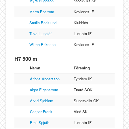
Myra Hugozon
Stockviks SF
Märta Boström
Kovlands IF
Smilla Backlund
Klubblös
Tuva Ljunglöf
Lucksta IF
Wilma Eriksson
Kovlands IF
H7 500 m
Namn
Förening
Alfons Andersson
Tynderö IK
algot Elgenström
Timrå SOK
Arvid Sjöblom
Sundsvalls OK
Casper Frank
Alnö SK
Emil Spjuth
Lucksta IF