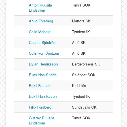
Anton Ruusila
Timrå SOK
Lindström
Arvid Forsberg
Matfors SK
Calle Moberg
Tynderö IK
Casper Sjöström
Alnö SK
Colin von Beetzen
Alnö SK
Dylan Henriksson
Bergeforsens SK
Elias Näs-Snabb
Selånger SOK
Eskil Bilander
Klubblös
Eskil Henriksson
Tynderö IK
Filip Forsberg
Sundsvalls OK
Gustav Ruusila
Timrå SOK
Lindström