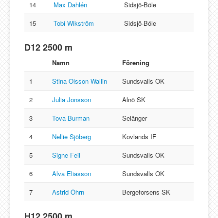
14
Max Dahlén
Sidsjö-Böle
15
Tobi Wikström
Sidsjö-Böle
D12 2500 m
Namn
Förening
1
Stina Olsson Wallin
Sundsvalls OK
2
Julia Jonsson
Alnö SK
3
Tova Burman
Selånger
4
Nellie Sjöberg
Kovlands IF
5
Signe Feil
Sundsvalls OK
6
Alva Eliasson
Sundsvalls OK
7
Astrid Öhrn
Bergeforsens SK
H12 2500 m