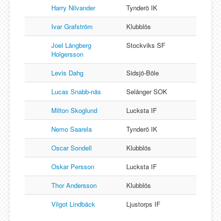
Harry Nilvander
Tynderö IK
Ivar Grafström
Klubblös
Joel Långberg
Stockviks SF
Holgersson
Levis Dahg
Sidsjö-Böle
Lucas Snabb-näs
Selånger SOK
Milton Skoglund
Lucksta IF
Nemo Saarela
Tynderö IK
Oscar Sondell
Klubblös
Oskar Persson
Lucksta IF
Thor Andersson
Klubblös
Vilgot Lindbäck
Ljustorps IF