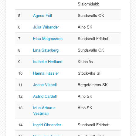
Slalomklubb
5
Agnes Feil
Sundsvalls OK
6
Julia Wikander
Alnö SK
7
Elsa Magnusson
Sundsvall Friidrott
8
Lina Säterberg
Sundsvalls OK
9
Isabelle Hedlund
Klubblös
10
Hanna Hässler
Stockviks SF
11
Jonna Viksell
Bergeforsens SK
12
Astrid Cardell
Alnö SK
13
Idun Arburua
Alnö SK
Vestman
14
Ingrid Öhnander
Sundsvall Friidrott