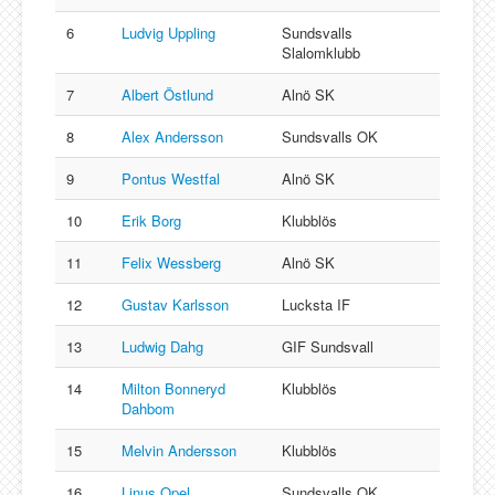
6
Ludvig Uppling
Sundsvalls
Slalomklubb
7
Albert Östlund
Alnö SK
8
Alex Andersson
Sundsvalls OK
9
Pontus Westfal
Alnö SK
10
Erik Borg
Klubblös
11
Felix Wessberg
Alnö SK
12
Gustav Karlsson
Lucksta IF
13
Ludwig Dahg
GIF Sundsvall
14
Milton Bonneryd
Klubblös
Dahbom
15
Melvin Andersson
Klubblös
16
Linus Opel
Sundsvalls OK