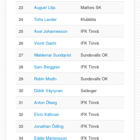
23
August Lilja
Matfors SK
24
Totte Lander
Klubblös
25
Axel Johannesson
IFK Timrå
26
Vionit Gashi
IFK Timrå
27
Waldemar Sundqvist
Sundsvalls OK
28
Sam Berggren
IFK Timrå
29
Robin Modin
Sundsvalls OK
30
Didrik Väyrynen
Selånger
31
Anton Öberg
IFK Timrå
32
Elvin Källman
IFK Timrå
33
Jonathan Ödling
IFK Timrå
34
Eddie Mårtensson
IFK Timrå