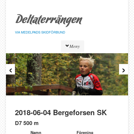
Hoppa
till
sidans
innehåll
VIA MEDELPADS SKIDFÖRBUND
Meny
‹
›
Tävlingar
Resultat
Löpare
Klasser
Föreningar
Alnö SK
2018-06-04 Bergeforsen SK
Bergeforsen SK
D7 500 m
IF Strategen
Namn
Förening