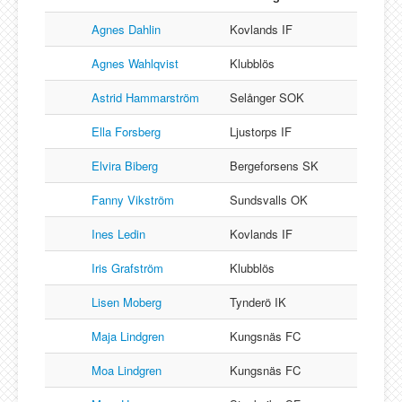
Lucksta IF
Matfors SK
Agnes Dahlin
Kovlands IF
Njurunda SK
Agnes Wahlqvist
Klubblös
Stockviks SF
Astrid Hammarström
Selånger SOK
Sundsvalls OK
Ella Forsberg
Ljustorps IF
Gästbok
Elvira Biberg
Bergeforsens SK
Fanny Vikström
Sundsvalls OK
Ines Ledin
Kovlands IF
Iris Grafström
Klubblös
Lisen Moberg
Tynderö IK
Maja Lindgren
Kungsnäs FC
Moa Lindgren
Kungsnäs FC