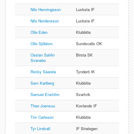
Nils Henningsson
Lucksta IF
Nils Nordensson
Lucksta IF
Olle Eden
Klubblös
Olle Sjöblom
Sundsvalls OK
Ossian Sahlin
Birsta SK
Svanebo
Rocky Saarela
Tynderö IK
Sam Karlberg
Klubblös
Samuel Enström
Svartvik
Theo Joensuu
Kovlands IF
Tim Carlsson
Klubblös
Tyr Lindvall
IF Strategen