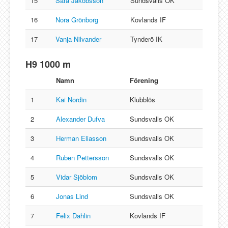
15
Sara Jakobsson
Sundsvalls OK
16
Nora Grönborg
Kovlands IF
17
Vanja Nilvander
Tynderö IK
H9 1000 m
Namn
Förening
1
Kai Nordin
Klubblös
2
Alexander Dufva
Sundsvalls OK
3
Herman Eliasson
Sundsvalls OK
4
Ruben Pettersson
Sundsvalls OK
5
Vidar Sjöblom
Sundsvalls OK
6
Jonas Lind
Sundsvalls OK
7
Felix Dahlin
Kovlands IF