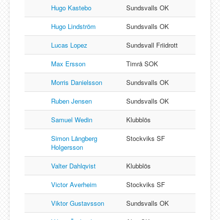
Hugo Kastebo
Sundsvalls OK
Hugo Lindström
Sundsvalls OK
Lucas Lopez
Sundsvall Friidrott
Max Ersson
Timrå SOK
Morris Danielsson
Sundsvalls OK
Ruben Jensen
Sundsvalls OK
Samuel Wedin
Klubblös
Simon Långberg
Stockviks SF
Holgersson
Valter Dahlqvist
Klubblös
Victor Averheim
Stockviks SF
Viktor Gustavsson
Sundsvalls OK