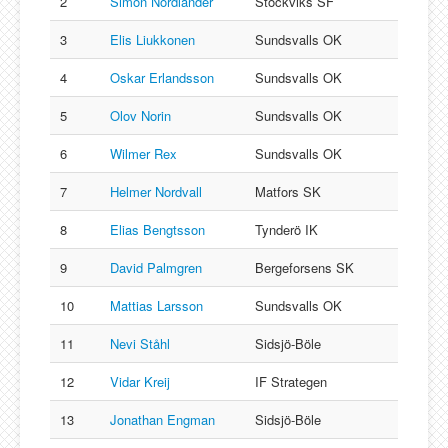
2
Simon Nordlander
Stockviks SF
3
Elis Liukkonen
Sundsvalls OK
4
Oskar Erlandsson
Sundsvalls OK
5
Olov Norin
Sundsvalls OK
6
Wilmer Rex
Sundsvalls OK
7
Helmer Nordvall
Matfors SK
8
Elias Bengtsson
Tynderö IK
9
David Palmgren
Bergeforsens SK
10
Mattias Larsson
Sundsvalls OK
11
Nevi Ståhl
Sidsjö-Böle
12
Vidar Kreij
IF Strategen
13
Jonathan Engman
Sidsjö-Böle