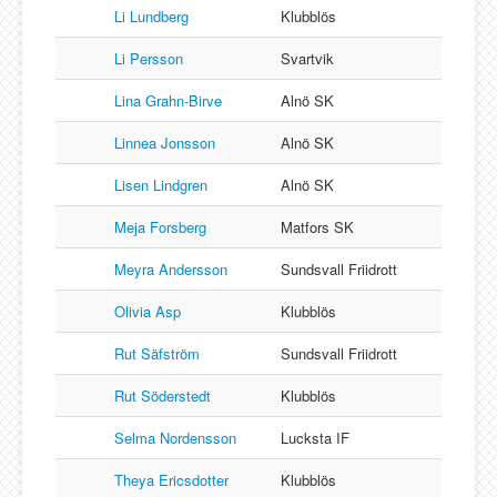
Li Lundberg
Klubblös
Li Persson
Svartvik
Lina Grahn-Birve
Alnö SK
Linnea Jonsson
Alnö SK
Lisen Lindgren
Alnö SK
Meja Forsberg
Matfors SK
Meyra Andersson
Sundsvall Friidrott
Olivia Asp
Klubblös
Rut Säfström
Sundsvall Friidrott
Rut Söderstedt
Klubblös
Selma Nordensson
Lucksta IF
Theya Ericsdotter
Klubblös