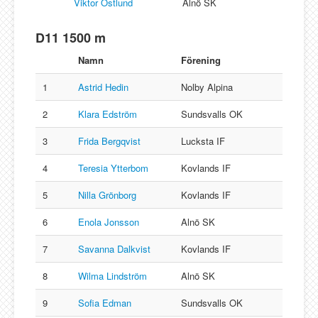
Viktor Östlund
Alnö SK
D11 1500 m
Namn
Förening
1
Astrid Hedin
Nolby Alpina
2
Klara Edström
Sundsvalls OK
3
Frida Bergqvist
Lucksta IF
4
Teresia Ytterbom
Kovlands IF
5
Nilla Grönborg
Kovlands IF
6
Enola Jonsson
Alnö SK
7
Savanna Dalkvist
Kovlands IF
8
Wilma Lindström
Alnö SK
9
Sofia Edman
Sundsvalls OK