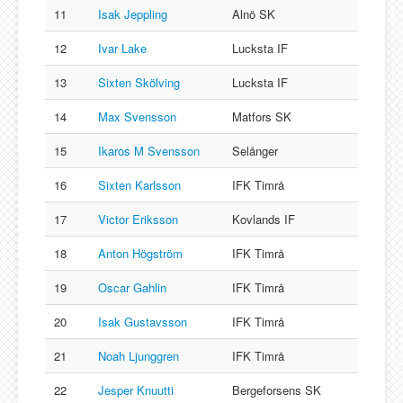
11
Isak Jeppling
Alnö SK
12
Ivar Lake
Lucksta IF
13
Sixten Skölving
Lucksta IF
14
Max Svensson
Matfors SK
15
Ikaros M Svensson
Selånger
16
Sixten Karlsson
IFK Timrå
17
Victor Eriksson
Kovlands IF
18
Anton Högström
IFK Timrå
19
Oscar Gahlin
IFK Timrå
20
Isak Gustavsson
IFK Timrå
21
Noah Ljunggren
IFK Timrå
22
Jesper Knuutti
Bergeforsens SK