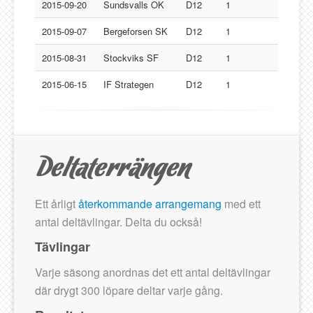
Lucksta IF
2015-09-20
Sundsvalls OK
D12
1
Matfors SK
2015-09-07
Bergeforsen SK
D12
1
Njurunda SK
2015-08-31
Stockviks SF
D12
1
Stockviks SF
2015-06-15
IF Strategen
D12
1
Sundsvalls OK
Gästbok
Ett årligt
återkommande arrangemang
med ett
antal deltävlingar. Delta du också!
Tävlingar
Varje säsong anordnas det ett antal deltävlingar
där drygt 300 löpare deltar varje gång.