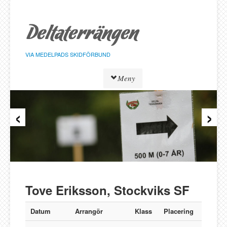
Hoppa
till
sidans
innehåll
VIA MEDELPADS SKIDFÖRBUND
Meny
‹
›
Tävlingar
Resultat
Löpare
Klasser
Föreningar
Alnö SK
Tove Eriksson, Stockviks SF
Bergeforsen SK
IF Strategen
Datum
Arrangör
Klass
Placering