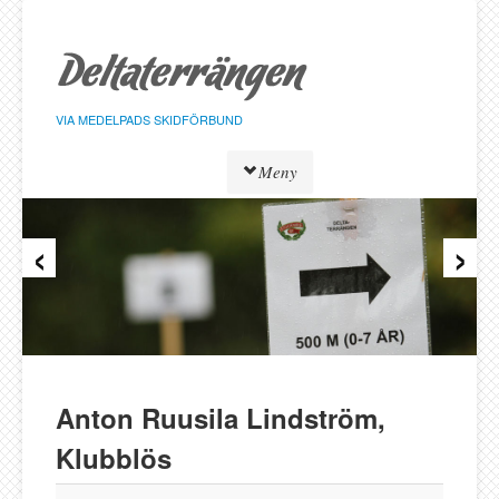
Hoppa
till
sidans
innehåll
VIA MEDELPADS SKIDFÖRBUND
Meny
‹
›
Tävlingar
Resultat
Löpare
Klasser
Föreningar
Alnö SK
Anton Ruusila Lindström,
Bergeforsen SK
Klubblös
IF Strategen