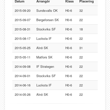
Lucksta IF
Datum
Arrangör
Klass
Placering
Matfors SK
2015-09-20
Sundsvalls OK
H0-6
32
Njurunda SK
2015-09-07
Bergeforsen SK
H0-6
22
Stockviks SF
2015-08-31
Stockviks SF
H0-6
18
Sundsvalls OK
2015-08-17
Lucksta IF
H0-6
22
Gästbok
2015-05-25
Alnö SK
H0-6
31
2015-05-11
Matfors SK
H0-6
22
2014-09-08
IF Strategen
H0-6
22
2014-09-01
Stockviks SF
H0-6
22
2014-06-16
Lucksta IF
H0-6
22
2014-05-26
Alnö SK
H0-6
22