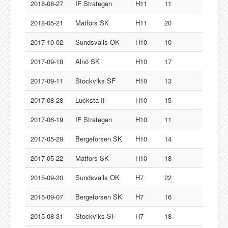
Lucksta IF
2018-08-27
IF Strategen
H11
11
Matfors SK
2018-05-21
Matfors SK
H11
20
Njurunda SK
2017-10-02
Sundsvalls OK
H10
10
Stockviks SF
2017-09-18
Alnö SK
H10
17
Sundsvalls OK
Gästbok
2017-09-11
Stockviks SF
H10
13
2017-08-28
Lucksta IF
H10
15
2017-06-19
IF Strategen
H10
11
2017-05-29
Bergeforsen SK
H10
14
2017-05-22
Matfors SK
H10
18
2015-09-20
Sundsvalls OK
H7
22
2015-09-07
Bergeforsen SK
H7
16
2015-08-31
Stockviks SF
H7
18