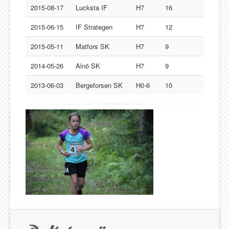
2015-08-17
Lucksta IF
H7
16
2015-06-15
IF Strategen
H7
12
2015-05-11
Matfors SK
H7
9
2014-05-26
Alnö SK
H7
9
2013-06-03
Bergeforsen SK
H0-6
10