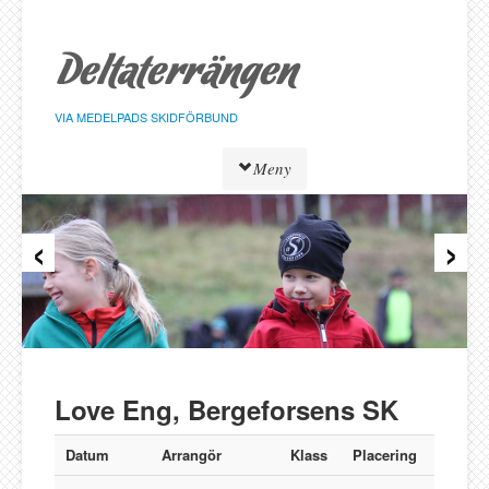
Hoppa
till
sidans
innehåll
VIA MEDELPADS SKIDFÖRBUND
Meny
‹
›
Tävlingar
Resultat
Löpare
Klasser
Föreningar
Alnö SK
Love Eng, Bergeforsens SK
Bergeforsen SK
IF Strategen
Datum
Arrangör
Klass
Placering