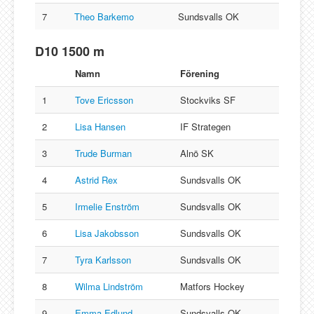
7
Theo Barkemo
Sundsvalls OK
D10 1500 m
Namn
Förening
1
Tove Ericsson
Stockviks SF
2
Lisa Hansen
IF Strategen
3
Trude Burman
Alnö SK
4
Astrid Rex
Sundsvalls OK
5
Irmelie Enström
Sundsvalls OK
6
Lisa Jakobsson
Sundsvalls OK
7
Tyra Karlsson
Sundsvalls OK
8
Wilma Lindström
Matfors Hockey
9
Emma Edlund
Sundsvalls OK