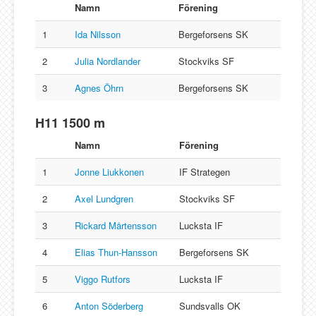
Namn
Förening
1
Ida Nilsson
Bergeforsens SK
2
Julia Nordlander
Stockviks SF
3
Agnes Öhrn
Bergeforsens SK
H11 1500 m
Namn
Förening
1
Jonne Liukkonen
IF Strategen
2
Axel Lundgren
Stockviks SF
3
Rickard Mårtensson
Lucksta IF
4
Elias Thun-Hansson
Bergeforsens SK
5
Viggo Rutfors
Lucksta IF
6
Anton Söderberg
Sundsvalls OK