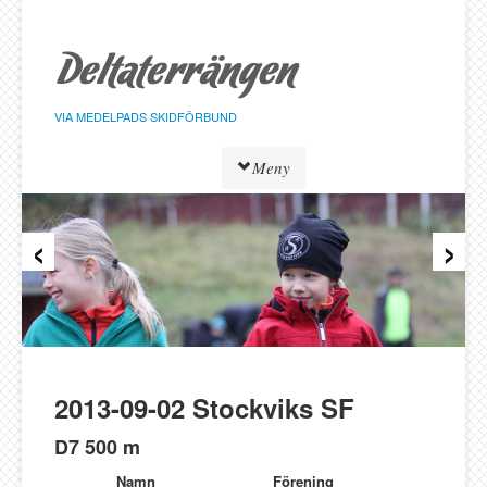
Hoppa
till
sidans
innehåll
VIA MEDELPADS SKIDFÖRBUND
Meny
‹
›
Tävlingar
Resultat
Löpare
Klasser
Föreningar
Alnö SK
2013-09-02 Stockviks SF
Bergeforsen SK
D7 500 m
IF Strategen
Namn
Förening