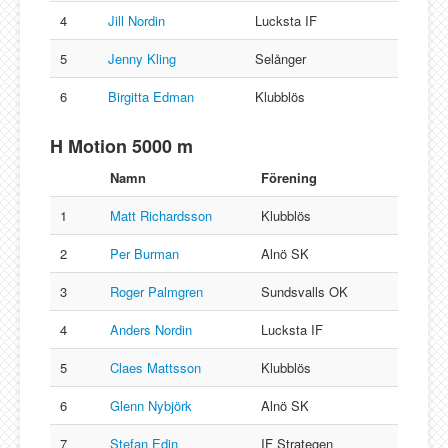
4
Jill Nordin
Lucksta IF
5
Jenny Kling
Selånger
6
Birgitta Edman
Klubblös
H Motion 5000 m
Namn
Förening
1
Matt Richardsson
Klubblös
2
Per Burman
Alnö SK
3
Roger Palmgren
Sundsvalls OK
4
Anders Nordin
Lucksta IF
5
Claes Mattsson
Klubblös
6
Glenn Nybjörk
Alnö SK
7
Stefan Edin
IF Strategen