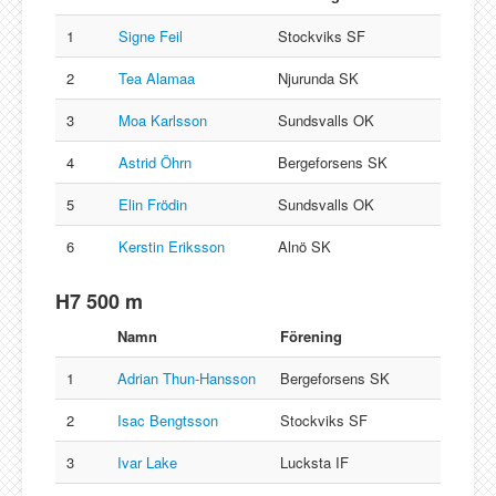
Lucksta IF
Matfors SK
1
Signe Feil
Stockviks SF
Njurunda SK
2
Tea Alamaa
Njurunda SK
Stockviks SF
3
Moa Karlsson
Sundsvalls OK
Sundsvalls OK
4
Astrid Öhrn
Bergeforsens SK
Gästbok
5
Elin Frödin
Sundsvalls OK
6
Kerstin Eriksson
Alnö SK
H7 500 m
Namn
Förening
1
Adrian Thun-Hansson
Bergeforsens SK
2
Isac Bengtsson
Stockviks SF
3
Ivar Lake
Lucksta IF