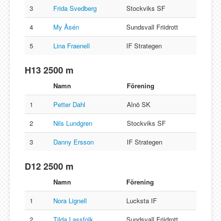
3
Frida Svedberg
Stockviks SF
4
My Åsén
Sundsvall Friidrott
5
Lina Fraenell
IF Strategen
H13 2500 m
Namn
Förening
1
Petter Dahl
Alnö SK
2
Nils Lundgren
Stockviks SF
3
Danny Ersson
IF Strategen
D12 2500 m
Namn
Förening
1
Nora Lignell
Lucksta IF
2
Tilda Lassfolk
Sundsvall Friidrott