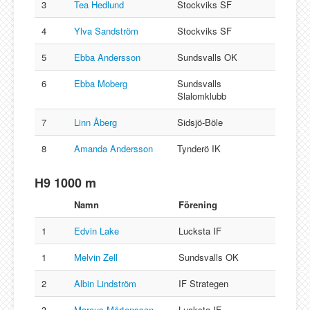
3
Tea Hedlund
Stockviks SF
4
Ylva Sandström
Stockviks SF
5
Ebba Andersson
Sundsvalls OK
6
Ebba Moberg
Sundsvalls
Slalomklubb
7
Linn Åberg
Sidsjö-Böle
8
Amanda Andersson
Tynderö IK
H9 1000 m
Namn
Förening
1
Edvin Lake
Lucksta IF
1
Melvin Zell
Sundsvalls OK
2
Albin Lindström
IF Strategen
3
Marcus Mårtensson
Lucksta IF