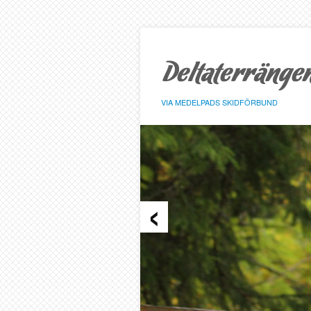
Hoppa
till
sidans
innehåll
VIA MEDELPADS SKIDFÖRBUND
‹