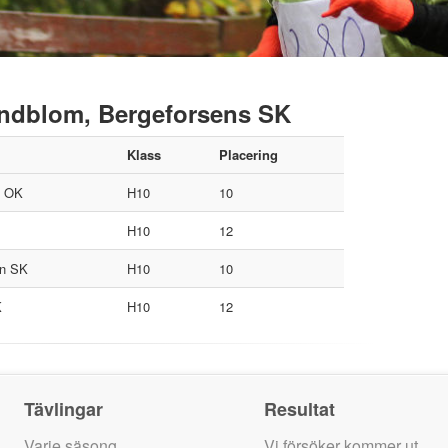
Lindblom, Bergeforsens SK
Klass
Placering
s OK
H10
10
H10
12
en SK
H10
10
K
H10
12
Tävlingar
Resultat
Varje säsong
Vi försöker kommer ut