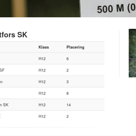
tfors SK
Klass
Placering
H12
6
 SF
H12
2
en
H12
3
H12
8
en SK
H12
14
K
H12
2