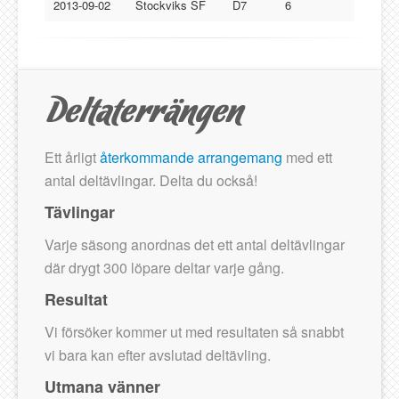
Lucksta IF
2013-09-02
Stockviks SF
D7
6
Matfors SK
Njurunda SK
Stockviks SF
Sundsvalls OK
Gästbok
Ett årligt
återkommande arrangemang
med ett
antal deltävlingar. Delta du också!
Tävlingar
Varje säsong anordnas det ett antal deltävlingar
där drygt 300 löpare deltar varje gång.
Resultat
Vi försöker kommer ut med resultaten så snabbt
vi bara kan efter avslutad deltävling.
Utmana vänner