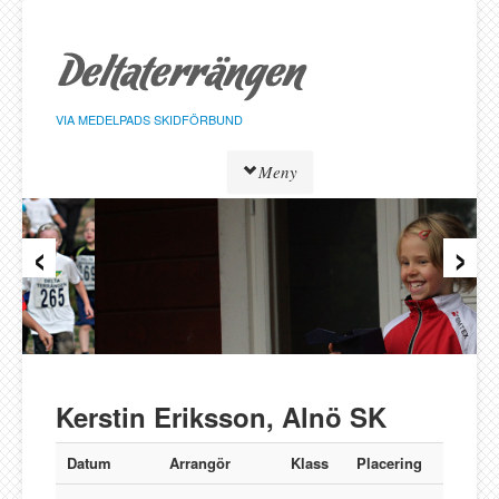
Hoppa
till
sidans
innehåll
VIA MEDELPADS SKIDFÖRBUND
Meny
‹
›
Tävlingar
Resultat
Löpare
Klasser
Föreningar
Alnö SK
Kerstin Eriksson, Alnö SK
Bergeforsen SK
IF Strategen
Datum
Arrangör
Klass
Placering