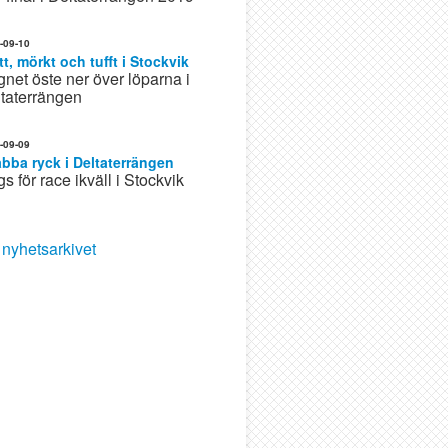
-09-10
tt, mörkt och tufft i Stockvik
net öste ner över löparna i
taterrängen
-09-09
bba ryck i Deltaterrängen
s för race ikväll i Stockvik
l nyhetsarkivet