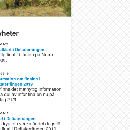
yheter
-09-21
alklart i Deltaterrängen
lig final i blåsten på Norra
get
-09-19
ormation om finalen i
taterrängen 2019
finns det matnyttig information
 ta del av inför finalen nu på
dag 21/9
-09-12
al i Deltaterrängen
drygt en vecka är det dags för
r final i Deltaterrängen 2019