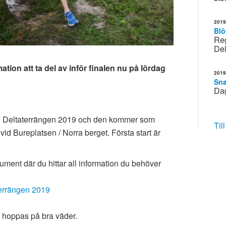
2019
Blö
Reg
Del
ation att ta del av inför finalen nu på lördag
2019
Sna
Dag
al i Deltaterrängen 2019 och den kommer som
Til
vid Bureplatsen / Norra berget. Första start är
kument där du hittar all information du behöver
terrängen 2019
 hoppas på bra väder.