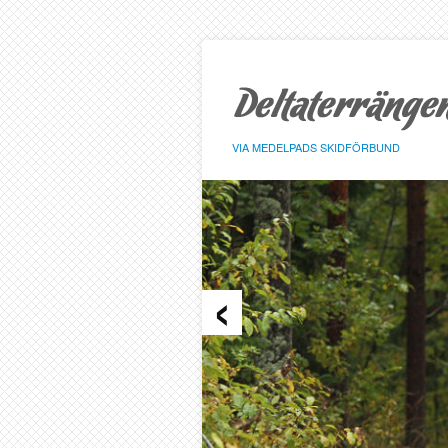
Hoppa
till
sidans
innehåll
VIA MEDELPADS SKIDFÖRBUND
‹