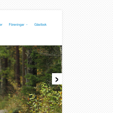
er
Föreningar
Gästbok
›