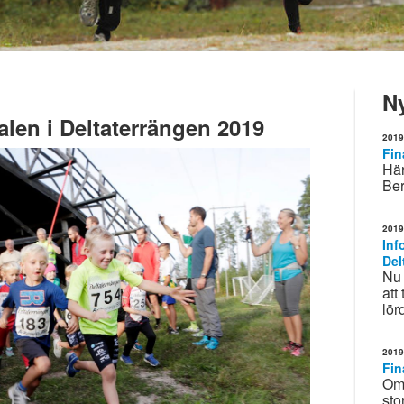
N
alen i Deltaterrängen 2019
2019
Fin
Här
Ber
2019
Inf
Del
Nu 
att
lör
2019
Fin
Om 
sto