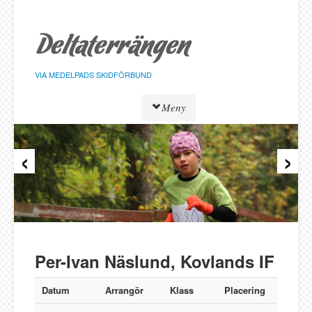
Hoppa
till
sidans
innehåll
VIA MEDELPADS SKIDFÖRBUND
Meny
‹
›
Tävlingar
Resultat
Löpare
Klasser
Föreningar
Alnö SK
Per-Ivan Näslund, Kovlands IF
Bergeforsen SK
IF Strategen
Datum
Arrangör
Klass
Placering