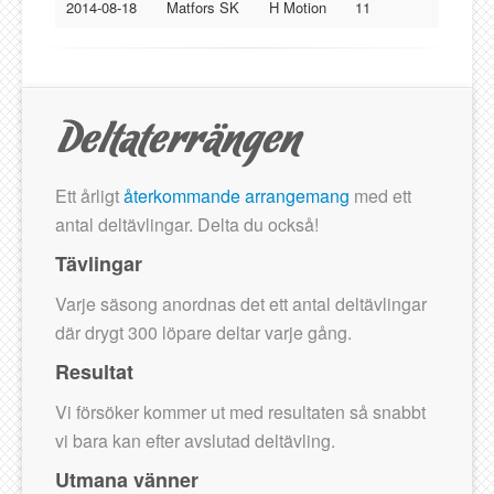
Lucksta IF
2014-08-18
Matfors SK
H Motion
11
Matfors SK
Njurunda SK
Stockviks SF
Sundsvalls OK
Gästbok
Ett årligt
återkommande arrangemang
med ett
antal deltävlingar. Delta du också!
Tävlingar
Varje säsong anordnas det ett antal deltävlingar
där drygt 300 löpare deltar varje gång.
Resultat
Vi försöker kommer ut med resultaten så snabbt
vi bara kan efter avslutad deltävling.
Utmana vänner