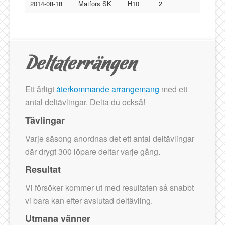
Lucksta IF
2014-08-18
Matfors SK
H10
2
Matfors SK
Njurunda SK
Stockviks SF
Sundsvalls OK
Gästbok
Ett årligt
återkommande arrangemang
med ett
antal deltävlingar. Delta du också!
Tävlingar
Varje säsong anordnas det ett antal deltävlingar
där drygt 300 löpare deltar varje gång.
Resultat
Vi försöker kommer ut med resultaten så snabbt
vi bara kan efter avslutad deltävling.
Utmana vänner