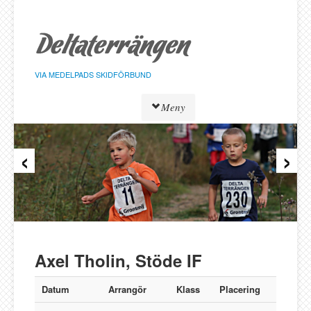
Hoppa
till
sidans
innehåll
VIA MEDELPADS SKIDFÖRBUND
Meny
‹
›
Tävlingar
Resultat
Löpare
Klasser
Föreningar
Alnö SK
Axel Tholin, Stöde IF
Bergeforsen SK
IF Strategen
Datum
Arrangör
Klass
Placering