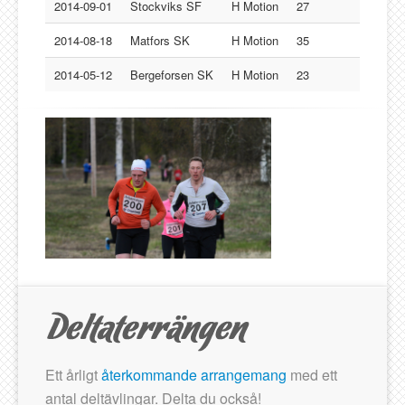
Lucksta IF
2014-09-01
Stockviks SF
H Motion
27
Matfors SK
2014-08-18
Matfors SK
H Motion
35
Njurunda SK
2014-05-12
Bergeforsen SK
H Motion
23
Stockviks SF
Sundsvalls OK
Gästbok
Ett årligt
återkommande arrangemang
med ett
antal deltävlingar. Delta du också!