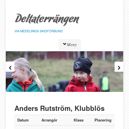
Hoppa
till
sidans
innehåll
VIA MEDELPADS SKIDFÖRBUND
Meny
‹
›
Tävlingar
Resultat
Löpare
Klasser
Föreningar
Alnö SK
Anders Rutström, Klubblös
Bergeforsen SK
IF Strategen
Datum
Arrangör
Klass
Placering