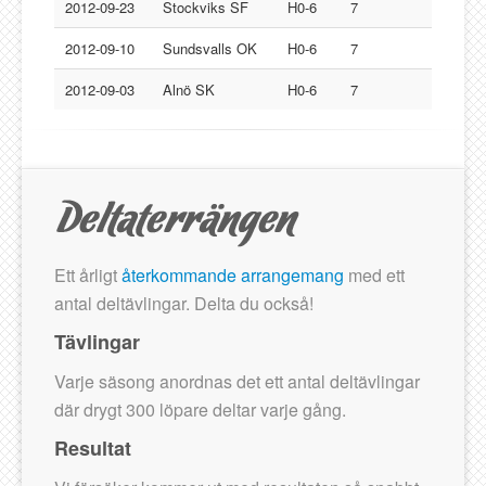
Lucksta IF
2012-09-23
Stockviks SF
H0-6
7
Matfors SK
2012-09-10
Sundsvalls OK
H0-6
7
Njurunda SK
2012-09-03
Alnö SK
H0-6
7
Stockviks SF
Sundsvalls OK
Gästbok
Ett årligt
återkommande arrangemang
med ett
antal deltävlingar. Delta du också!
Tävlingar
Varje säsong anordnas det ett antal deltävlingar
där drygt 300 löpare deltar varje gång.
Resultat