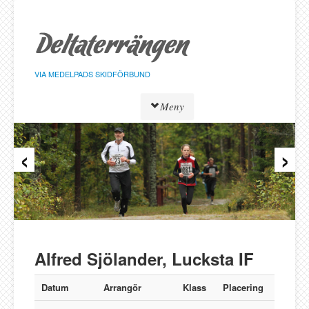
Hoppa
till
sidans
innehåll
VIA MEDELPADS SKIDFÖRBUND
Meny
‹
›
Tävlingar
Resultat
Löpare
Klasser
Föreningar
Alnö SK
Alfred Sjölander, Lucksta IF
Bergeforsen SK
IF Strategen
Datum
Arrangör
Klass
Placering