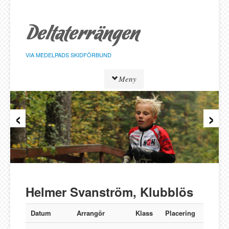
Hoppa
till
sidans
innehåll
VIA MEDELPADS SKIDFÖRBUND
Meny
‹
›
Tävlingar
Resultat
Löpare
Klasser
Föreningar
Alnö SK
Helmer Svanström, Klubblös
Bergeforsen SK
IF Strategen
Datum
Arrangör
Klass
Placering