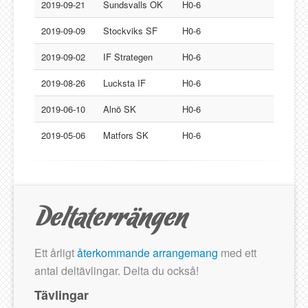
Lucksta IF
2019-09-21
Sundsvalls OK
H0-6
Matfors SK
2019-09-09
Stockviks SF
H0-6
Njurunda SK
2019-09-02
IF Strategen
H0-6
Stockviks SF
2019-08-26
Lucksta IF
H0-6
Sundsvalls OK
Gästbok
2019-06-10
Alnö SK
H0-6
2019-05-06
Matfors SK
H0-6
Ett årligt
återkommande arrangemang
med ett
antal deltävlingar. Delta du också!
Tävlingar