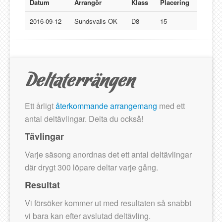
Lucksta IF
Datum
Arrangör
Klass
Placering
Matfors SK
2016-09-12
Sundsvalls OK
D8
15
Njurunda SK
Stockviks SF
Sundsvalls OK
Gästbok
Ett årligt
återkommande arrangemang
med ett
antal deltävlingar. Delta du också!
Tävlingar
Varje säsong anordnas det ett antal deltävlingar
där drygt 300 löpare deltar varje gång.
Resultat
Vi försöker kommer ut med resultaten så snabbt
vi bara kan efter avslutad deltävling.