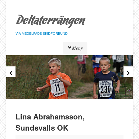
Hoppa
till
sidans
innehåll
VIA MEDELPADS SKIDFÖRBUND
Meny
‹
›
Tävlingar
Resultat
Löpare
Klasser
Föreningar
Alnö SK
Lina Abrahamsson,
Bergeforsen SK
Sundsvalls OK
IF Strategen