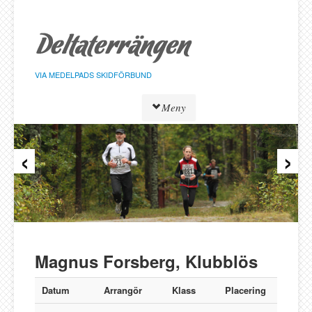
Hoppa
till
sidans
innehåll
VIA MEDELPADS SKIDFÖRBUND
Meny
‹
›
Tävlingar
Resultat
Löpare
Klasser
Föreningar
Alnö SK
Magnus Forsberg, Klubblös
Bergeforsen SK
IF Strategen
Datum
Arrangör
Klass
Placering