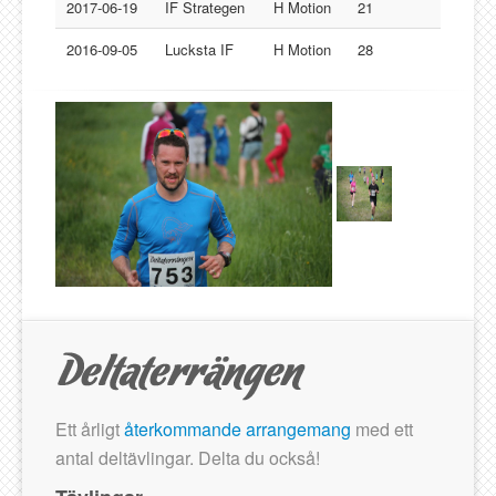
Lucksta IF
2017-06-19
IF Strategen
H Motion
21
Matfors SK
2016-09-05
Lucksta IF
H Motion
28
Njurunda SK
Stockviks SF
Sundsvalls OK
Gästbok
Ett årligt
återkommande arrangemang
med ett
antal deltävlingar. Delta du också!