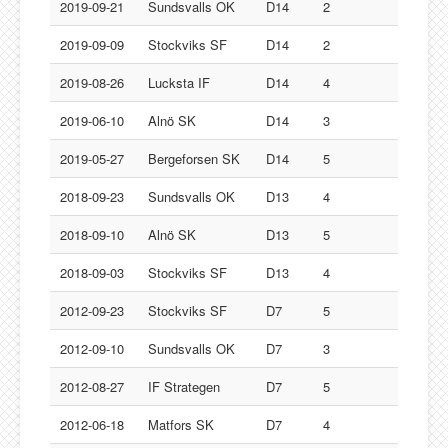
Lucksta IF
2019-09-21
Sundsvalls OK
D14
2
Matfors SK
2019-09-09
Stockviks SF
D14
2
Njurunda SK
2019-08-26
Lucksta IF
D14
4
Stockviks SF
2019-06-10
Alnö SK
D14
3
Sundsvalls OK
Gästbok
2019-05-27
Bergeforsen SK
D14
5
2018-09-23
Sundsvalls OK
D13
4
2018-09-10
Alnö SK
D13
5
2018-09-03
Stockviks SF
D13
4
2012-09-23
Stockviks SF
D7
5
2012-09-10
Sundsvalls OK
D7
3
2012-08-27
IF Strategen
D7
5
2012-06-18
Matfors SK
D7
4