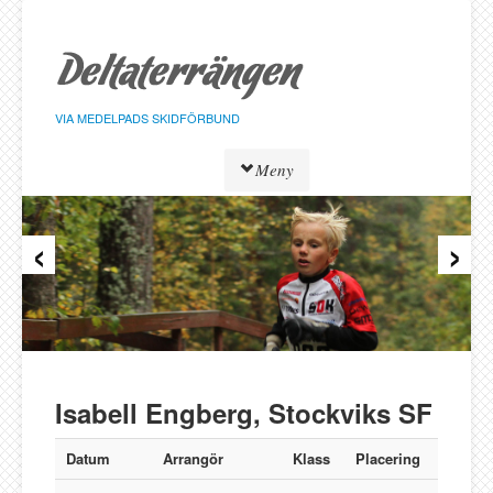
Hoppa
till
sidans
innehåll
VIA MEDELPADS SKIDFÖRBUND
Meny
‹
›
Tävlingar
Resultat
Löpare
Klasser
Föreningar
Alnö SK
Isabell Engberg, Stockviks SF
Bergeforsen SK
IF Strategen
Datum
Arrangör
Klass
Placering