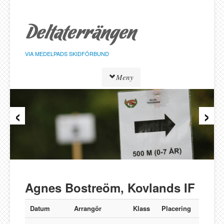
Hoppa
till
sidans
innehåll
VIA MEDELPADS SKIDFÖRBUND
Meny
‹
›
Tävlingar
Resultat
Löpare
Klasser
Föreningar
Alnö SK
Agnes Bostreöm, Kovlands IF
Bergeforsen SK
IF Strategen
Datum
Arrangör
Klass
Placering