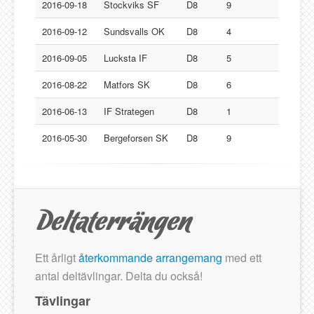
Lucksta IF
2016-09-18
Stockviks SF
D8
9
Matfors SK
2016-09-12
Sundsvalls OK
D8
4
Njurunda SK
2016-09-05
Lucksta IF
D8
5
Stockviks SF
2016-08-22
Matfors SK
D8
6
Sundsvalls OK
Gästbok
2016-06-13
IF Strategen
D8
1
2016-05-30
Bergeforsen SK
D8
9
Ett årligt
återkommande arrangemang
med ett
antal deltävlingar. Delta du också!
Tävlingar