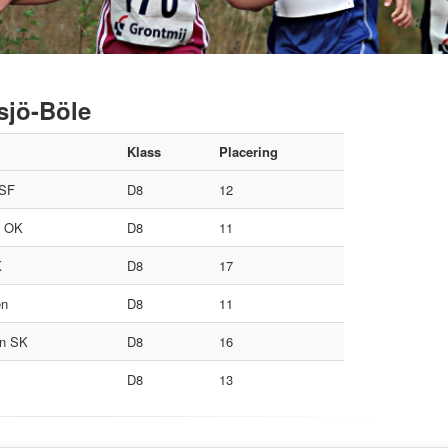
sjö-Böle
Klass
Placering
 SF
D8
12
s OK
D8
11
K
D8
17
en
D8
11
en SK
D8
16
D8
13