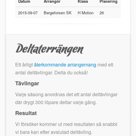
Lucksta IF
Datum
Arrangör
Klass
Placering
Matfors SK
2015-09-07
Bergeforsen SK
H Motion
26
Njurunda SK
Stockviks SF
Sundsvalls OK
Gästbok
Ett årligt
återkommande arrangemang
med ett
antal deltävlingar. Delta du också!
Tävlingar
Varje säsong anordnas det ett antal deltävlingar
där drygt 300 löpare deltar varje gång.
Resultat
Vi försöker kommer ut med resultaten så snabbt
vi bara kan efter avslutad deltävling.