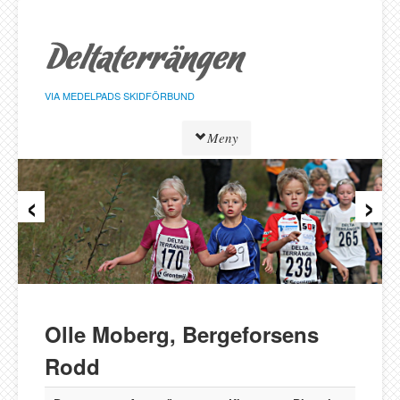
Hoppa
till
sidans
innehåll
VIA MEDELPADS SKIDFÖRBUND
Meny
‹
›
Tävlingar
Resultat
Löpare
Klasser
Föreningar
Alnö SK
Olle Moberg, Bergeforsens
Bergeforsen SK
Rodd
IF Strategen