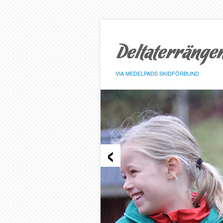
Hoppa
till
sidans
innehåll
VIA MEDELPADS SKIDFÖRBUND
‹