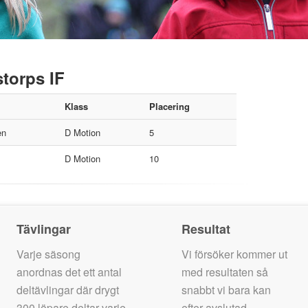
storps IF
Klass
Placering
en
D Motion
5
D Motion
10
Tävlingar
Resultat
Varje säsong
Vi försöker kommer ut
anordnas det ett antal
med resultaten så
deltävlingar där drygt
snabbt vi bara kan
300 löpare deltar varje
efter avslutad